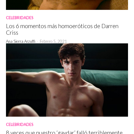
CELEBRIDADES
Los 6 momentos más homoeróticos de Darren
Criss
Ana Sierra Arzuffi
-
Febrero 5, 2021
CELEBRIDADES
8 veces que nuestro ‘gaydar’ falló terriblemente