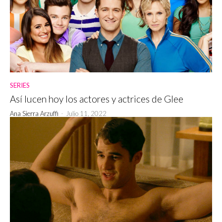
SERIES
Así lucen hoy los actores y actrices de Glee
Ana Sierra Arzuffi
-
Julio 11, 2022