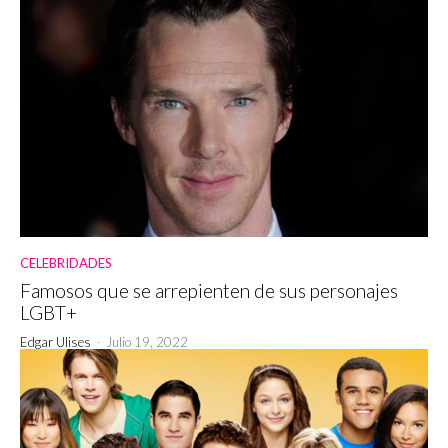
CELEBRIDADES
Famosos que se arrepienten de sus personajes
LGBT+
Edgar Ulises
-
Julio 19, 2022