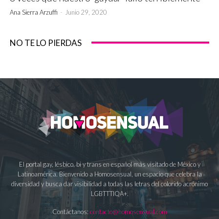
Ana Sierra Arzuffi
-
Junio 29, 2020
NO TE LO PIERDAS
El portal gay, lésbico, bi y trans en español más visitado de México y
Latinoamérica. Bienvenido a Homosensual, un espacio que celebra la
diversidad y busca dar visibilidad a todas las letras del colorido acrónimo
LGBTTTIQA+.
Contáctanos:
contacto@homosensual.com