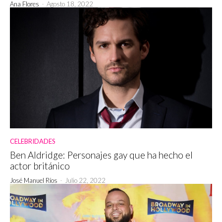
Ana Flores
-
Agosto 18, 2022
CELEBRIDADES
Ben Aldridge: Personajes gay que ha hecho el
actor británico
José Manuel Ríos
-
Julio 22, 2022