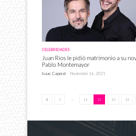
CELEBRIDADES
Juan Ríos le pidió matrimonio a su nov
Pablo Montemayor
Isaac Caporal
-
Noviembre 16, 2021
...
1
11
12
13
14