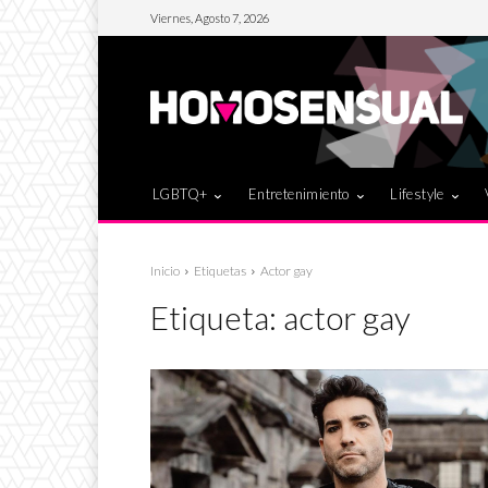
Viernes, Agosto 7, 2026
LGBTQ+
Entretenimiento
Lifestyle
Inicio
Etiquetas
Actor gay
Etiqueta:
actor gay