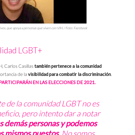
tivos, que apoya a personas que viven con VIH. / Foto: Facebook
ilidad LGBT+
, Carlos Casillas
también pertenece a la comunidad
mportancia de la
visibilidad para combatir la discriminación
.
ARTICIPARÁN EN LAS ELECCIONES DE 2021.
rte de la comunidad LGBT no es
eficio, pero intento dar a notar
las demás personas y podemos
s mismos puestos
. No somos