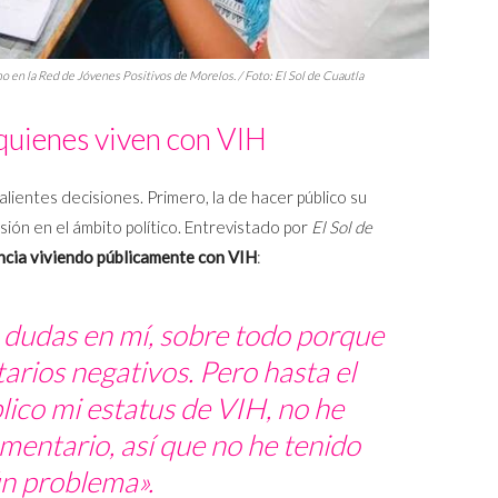
smo en la Red de Jóvenes Positivos de Morelos. / Foto:
El Sol de Cuautla
 quienes viven con VIH
lientes decisiones. Primero, la de hacer público su
usión en el ámbito político. Entrevistado por
El Sol de
encia viviendo públicamente con VIH
:
on dudas en mí, sobre todo porque
arios negativos. Pero hasta el
ico mi estatus de VIH, no he
mentario, así que no he tenido
n problema».