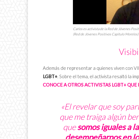
Carlos es activista de la Red de Jóvenes Posi
(Red de Jóvenes Positivos Capítulo Morelos)
Visib
Además de representar a quienes viven con VIH
LGBT+
. Sobre el tema, el activista resaltó la i
CONOCE A OTROS ACTIVISTAS LGBT+ QUE P
«El revelar que soy pa
que me traiga algún ben
que
somos iguales a 
desempeñarnos en lo