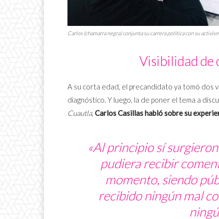
Carlos (chamarra negra) conjunta su carrera política con su activi
Visibilidad de
A su corta edad, el precandidato ya tomó dos va
diagnóstico. Y luego, la de poner el tema a disc
Cuautla
,
Carlos Casillas habló sobre su experi
«Al principio sí surgier
pudiera recibir coment
momento, siendo públ
recibido ningún mal co
ningú