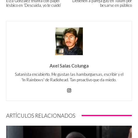
Eiza González triunfa con papel
Detienen a pareja gay en Tulum por
lésbico en ‘Descuida, yo te cuido’
besarse en público
Axel Salas Colunga
Satanista encubierto. Me gustan las hamburguesas, escribir y el
'In Rainbows' de Radiohead. Tan proactivo que da miedo.
ARTÍCULOS RELACIONADOS