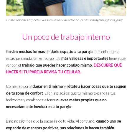
Existen muchas expectativas sociales de una relación. / Foto: Instagram (@lucas_pwr)
Un poco de trabajo interno
Existen
muchas formas
de
darle espacio a tu pareja
sin sentir que la
estás perdiendo. Sin embargo, las
más valiosas e importantes
tienen que
ver con el
trabajo que puedes hacer contigo mismo
.
DESCUBRE QUÉ
HACER SI TU PAREJA REVISA TU CELULAR.
Comienza por
indagar en ti mismo
y
rétate a hacer cosas que te saquen
de tu zona de confort
.
El chiste acá es que tú mismo expandas tus
horizontes y comiences a tener
nuevas metas propias que no
necesariamente involucren a tu pareja
.
Esto no significa que la sacarás de tu vida. Al contrario,
cuando uno se
expande de maneras positivas, sus relaciones lo hacen también
.