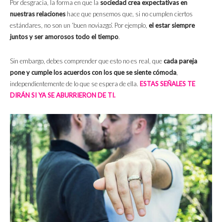
Por desgracia, la forma en que la
sociedad crea expectativas en
nuestras relaciones
hace que pensemos que, si no cumplen ciertos
estándares, no son un ‘buen noviazgo’. Por ejemplo,
el estar siempre
juntos y ser amorosos todo el tiempo
.
Sin embargo, debes comprender que esto no es real, que
cada pareja
pone y cumple los acuerdos con los que se siente cómoda
,
independientemente de lo que se espera de ella.
ESTAS SEÑALES TE
DIRÁN SI YA SE ABURRIERON DE TI.