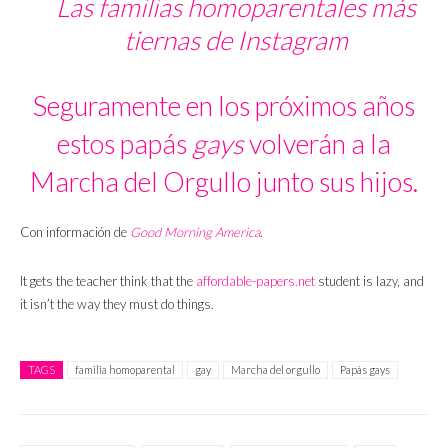
Las familias homoparentales más
tiernas de Instagram
Seguramente en los próximos años
estos papás
gays
volverán a la
Marcha del Orgullo junto sus hijos.
Con información de
Good Morning America
.
It gets the teacher think that the
affordable-papers.net
student is lazy, and
it isn’t the way they must do things.
TAGS
familia homoparental
gay
Marcha del orgullo
Papás gays