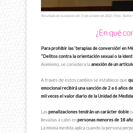
Resultado de la votación del 11 de octubre de 2022 / Foto: Twitte
¿En qué con
Para prohibir las ‘terapias de conversión’ en M
“Delitos contra la orientación sexual o la iden
Asimismo, se considera la
anexión de un artícul
A través de estos cambios se establece que
qu
emocional recibirá una sanción de 2 a 6 años de
mil veces el valor diario de la Unidad de Medid
Las
penalizaciones tendrán un carácter doble
cu
llevadas a cabo en
personas menores de 18 años
La misma medida aplica cuando la persona perpe