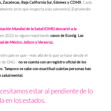
tán, Zacatecas, Baja California Sur, Edomex y CDMX
. Cada
almente en lo que respecta a las sanciones). El promedio
zación Mundial de la Salud (OMS) descartó a la
, en 2022 se siguen reportando
casos de Ecosig
.
Las
ad de México, Jalisco y Veracruz
.
estro país es que —más allá de lo que se hace desde el
rte de ONG—
no se cuenta con un registro oficial de los
es
.
Tampoco se sabe con exactitud cuántas personas han
n salud mental.
cesitamos estar al pendiente de lo
a en los estados.