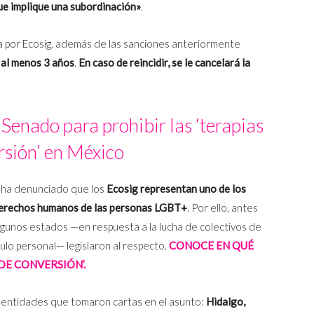
ue implique una subordinación»
.
a por Ecosig, además de las sanciones anteriormente
 al menos 3 años
.
En caso de reincidir, se le cancelará la
 Senado para prohibir las ‘terapias
rsión’ en México
e ha denunciado que los
Ecosig representan uno de los
 derechos humanos de las personas LGBT+
. Por ello, antes
 algunos estados —en respuesta a la lucha de colectivos de
tulo personal— legislaron al respecto.
CONOCE EN QUÉ
DE CONVERSIÓN’.
s entidades que tomaron cartas en el asunto:
Hidalgo,