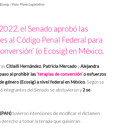
Ecosig. / Foto: Plano Legislativo
 2022, el Senado aprobó las
es al Código Penal Federal para
 conversión’ (o Ecosig) en México.
ras
Citlalli Hernández
,
Patricia Mercado
y
Alejandra
paso al prohibir las
‘terapias de conversión’
o esfuerzos
 de género (Ecosig) a nivel federal en México
. Según se
16 integrantes del Senado se abstuvieron y
2 se
 (PAN)
tuvieron intenciones de modificar el dictamen.
 derecho a tomar la terapia que quisieran.