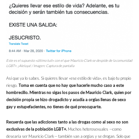
Este es el supuesto «último tuit» con el que Mauricio Clark se despide de la comunidad
LGBT+. ¡Aleluya! / Imagen: Captura de pantalla
Así que ya lo sabes. Si quieres llevar «ese estilo de vida», es bajo tu propio
riesgo.
Toma en cuenta que no hay que hacerle mucho caso a este
hombrecillo. Mientras no sigas los pasos de Mauricio Clark, quien por
decisión propia se hizo drogadicto y acudía a orgías llenas de sexo
gay y estupefacientes, no tienes de qué preocuparte.
Recuerda que las adicciones tanto a las drogas como al sexo no son
exclusivas de la población LGBT+.
Muchos heterosexuales —como
desearía ser Mauricio Clark— también van a orgías y se drogan. Solo que