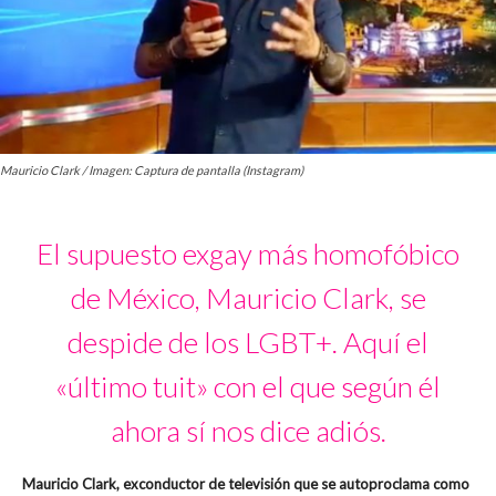
Mauricio Clark / Imagen: Captura de pantalla (Instagram)
El supuesto exgay más homofóbico
de México, Mauricio Clark, se
despide de los LGBT+. Aquí el
«último tuit» con el que según él
ahora sí nos dice adiós.
Mauricio Clark, exconductor de televisión que se autoproclama como