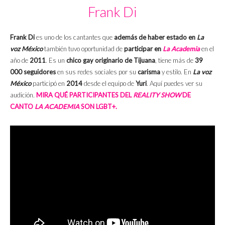
Frank Di
Frank Di
es uno de los cantantes que
además de haber estado en
La
voz México
también tuvo oportunidad de
participar en
La Academia
en el
año de
2011
. Es un
chico gay originario de Tijuana
, tiene más de
39
000 seguidores
en sus redes sociales por su
carisma
y estilo. En
La voz
México
participó en
2014
desde el equipo de
Yuri
. Aquí puedes ver su
audición.
MIRA QUÉ PARTICIPANTES DEL
REALITY SHOW
DE
CANTO
LA ACADEMIA
SON LGBT+.