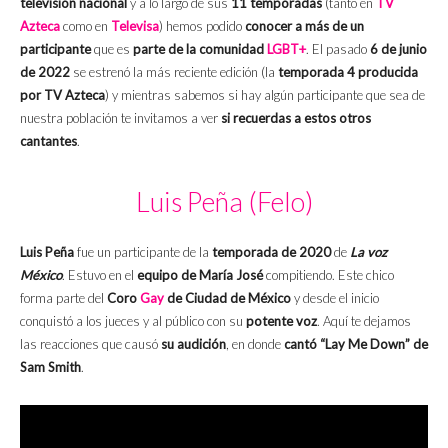
televisión nacional
y a lo largo de sus
11 temporadas
(tanto en
TV
Azteca
como en
Televisa
) hemos podido
conocer a más de un
participante
que es
parte de la comunidad
LGBT+
. El pasado
6 de junio
de 2022
se estrenó la más reciente edición (la
temporada 4 producida
por TV Azteca
) y mientras sabemos si hay algún participante que sea de
nuestra población te invitamos a ver
si recuerdas a estos otros
cantantes
.
Luis Peña (Felo)
Luis Peña
fue un participante de la
temporada de 2020
de
La voz
México
. Estuvo en el
equipo de María José
compitiendo. Este chico
forma parte del
Coro
Gay
de Ciudad de México
y desde el inicio
conquistó a los jueces y al público con su
potente voz
. Aquí te dejamos
las reacciones que causó
su audición
, en donde
cantó
“Lay Me Down” de
Sam Smith
.