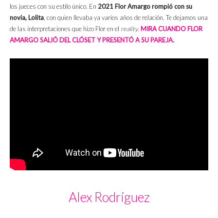
los jueces con su estilo único. En
2021 Flor Amargo rompió con su
novia, Lolita
, con quien llevaba ya varios años de relación. Te dejamos una
de las interpretaciones que hizo Flor en el
reality
.
MIRA CUANDO FLOR
AMARGO SALIÓ DEL CLÓSET Y PRESENTÓ A SU PAREJA.
Alex Rodríguez