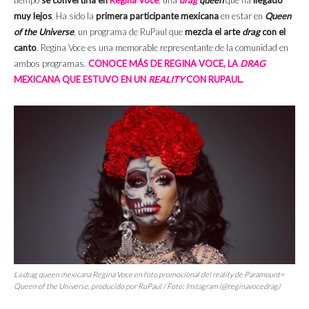
tiempo
se convertiría en
Regina Voce
, una
drag
queen
que ha
llegado
muy lejos
. Ha sido la
primera participante mexicana
en estar en
Queen
of the Universe
, un programa de RuPaul que
mezcla el arte
drag
con el
canto
. Regina Voce es una memorable representante de la comunidad en
ambos programas.
CONOCE MÁS DE REGINA VOCE, LA
DRAG
MEXICANA QUE ESTUVO EN UN
REALITY
CON RUPAUL.
La
drag queen
mexicana Regina Voce en foto promocional del
reality
de Paramount+
Queen of the Universe
, producido por RuPaul / Foto: Instagram (@reginavocedrag)