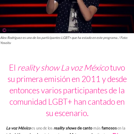
Alex Rodríguez es uno de los participantes LGBT+ que ha estado en este programa. / Foto:
Yosoitu
El
reality
show
La voz México
tuvo
su primera emisión en 2011 y desde
entonces varios participantes de la
comunidad LGBT+ han cantado en
su escenario.
La voz México
es uno de los
reality shows
de canto
más
famosos
en la