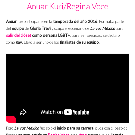
Anuar Kuri/Regina Voce
Anuar
fue participante en la
temporada del año 2016
. Formaba parte
del
equipo
de
Gloria Trevi
y ocupó el escenario de
La voz México
para
salir del clóset
como persona LGBT+
, para ser precisos, se declaró
como
gay
. Llegó a ser uno de los
finalistas de su equipo
.
Pero
La voz México
fue solo el
inicio para su carrera
, pues con el paso del