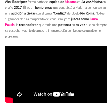
Alex Rodríguez
formó parte del
equipo de
Maluma
en
La voz México
en
el año
2017
. Él es un
hombre gay
que conquistó a Maluma con su voz en
una
audición a ciegas
con el tema
“Contigo”
del dueto
Río Roma
. No fue
el ganador de esa temporada del concurso, pero
jueces como
Laura
Pausini
le
reconocieron
que tenía una
potencia
en
su voz
que no siempre
se escucha. Aquí te dejamos la interpretación con la que se quedó en el
programa.