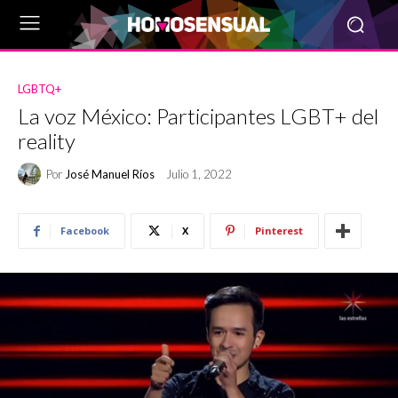
LGBTQ+
La voz México: Participantes LGBT+ del
reality
Por
José Manuel Ríos
Julio 1, 2022
Facebook
X
Pinterest