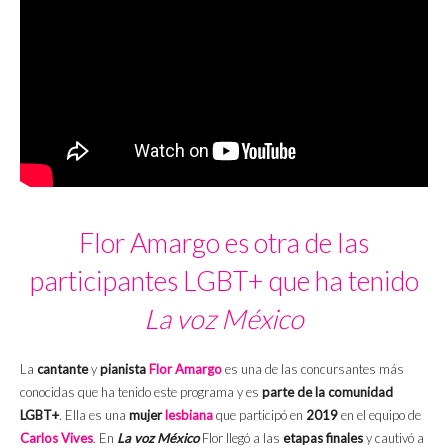
Flor Amargo es otra de las
participantes LGBT+ que ha tenido
La voz México
La
cantante
y
pianista
Flor Amargo
es una de las concursantes más
conocidas que ha tenido este programa y es
parte de la comunidad
LGBT+
. Ella es una
mujer
lesbiana
que participó en
2019
en el equipo de
Carlos Vives
. En
La voz México
Flor llegó a las
etapas finales
y cautivó a