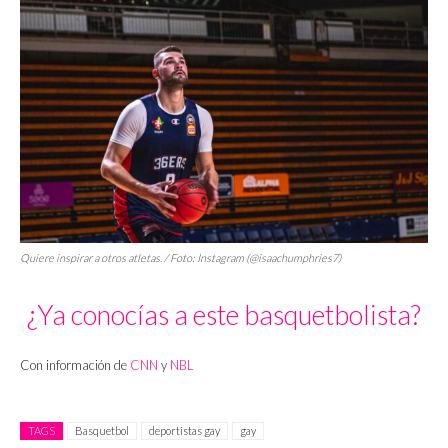
Quiere inspirar a otros atletas. / Foto: Instagram (@isaachumphries7)
¿Ya conocías a este basquetbolista?
Con información de
CNN
y
NBL
TAGS
Basquetbol
deportistas gay
gay