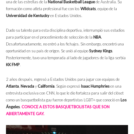
una de las estrellas de la
National Basketball League
de Australia. Su
formación como atleta profesional fue con los
Wildcats
, equipo de la
Universidad de Kentucky
en Estados Unidos.
Dado su talento para esta disciplina deportiva, interrumpió sus estudios
para participar en el procedimiento de selección de la
NBA
.
Desafortunadamente, no entró a los fichajes. Sin embargo, encontró una
oportunidad en su país de origen. Se unió al equipo
Sydney Kings
.
Posteriormente, tuvo una temporada al lado de jugadores de la liga serbia
KK FMP
.
2 años después, regresó a Estados Unidos para jugar con equipos de
Atlanta
,
Nevada
y
California
. Según expresó
Isaac Humphries
en una
entrevista exclusiva con CNN, lo que le dio fortaleza para salir del clóset
como un basquetbolista gay fueron deportistas LGBT+ que conoció en
Los
Ángeles
.
CONOCE A ESTOS BASQUETBOLISTAS QUE SON
ABIERTAMENTE GAY.