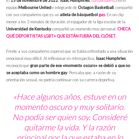
El
15 de noviembre de 2022
,
Isaac Humphries
,
basquetbolista
en el
equipo
Melbourne United
e integrante de
Octagon Basketball
, compartió
con sus compañeros que es un
atleta de básquetbol
gay.
En un clip
menor a los 3 minutos de duración, el exjugador de la liga escolar de la
Universidad de Kentucky
compartió un momento muy personal.
CHECA
QUÉ DEPORTISTAS LGBT+ QUE ESTÁN FUERA DEL CLÓSET.
Frente a sus compañeros expresó que se había enfrentado a una situación
emocional muy difícil. Al reflexionar en retrospectiva,
Isaac Humphries
reconoció que
gran parte de ese «momento oscuro» se debió a que no
se aceptaba como un hombre gay
. Pensaba que, a razón de su
orientación sexual, no podría continuar con su carrera deportiva.
«Hace algunos años, estuve en un
momento oscuro y muy solitario.
No podía ser quien soy. Consideré
quitarme la vida. Y la razón
principal por la que estaba en lo