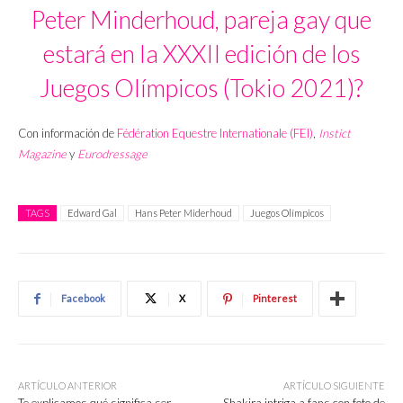
Peter Minderhoud, pareja gay que
estará en la XXXII edición de los
Juegos Olímpicos (Tokio 2021)?
Con información de
Fédération Equestre Internationale (FEI)
,
Instict
Magazine
y
Eurodressage
TAGS
Edward Gal
Hans Peter Miderhoud
Juegos Olímpicos
Facebook
X
Pinterest
ARTÍCULO ANTERIOR
ARTÍCULO SIGUIENTE