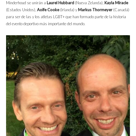
Minderhoud se unirán a
Laurel Hubbard
(Nueva Zelanda),
Kayla Miracle
(Estados Unidos),
Aoife Cooke
(Irlanda) y
Markus Thormeyer
(Canadá)
para ser de las y los atletas LGBT+ que han formado parte de la historia
del evento deportivo más importante del mundo.