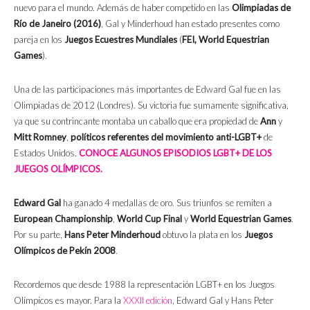
nuevo para el mundo. Además de haber competido en las
Olimpiadas de
Río de Janeiro (2016)
, Gal y Minderhoud han estado presentes como
pareja en los
Juegos Ecuestres Mundiales
(
FEI, World Equestrian
Games
).
Una de las participaciones más importantes de Edward Gal fue en las
Olimpiadas de 2012 (Londres). Su victoria fue sumamente significativa,
ya que su contrincante montaba un caballo que era propiedad de
Ann
y
Mitt Romney
,
políticos referentes del movimiento anti-LGBT+
de
Estados Unidos.
CONOCE ALGUNOS EPISODIOS LGBT+ DE LOS
JUEGOS OLÍMPICOS.
Edward Gal
ha ganado 4 medallas de oro. Sus triunfos se remiten a
European Championship
,
World Cup Final
y
World Equestrian Games
.
Por su parte,
Hans Peter Minderhoud
obtuvo la plata en los
Juegos
Olímpicos de Pekín 2008
.
Recordemos que desde 1988 la representación LGBT+ en los Juegos
Olímpicos es mayor. Para la
XXXII edición
, Edward Gal y Hans Peter