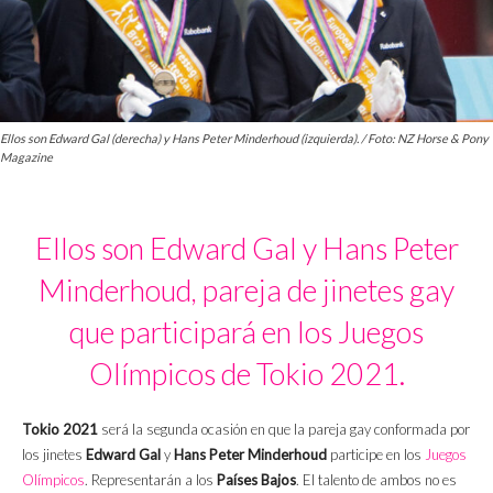
Ellos son Edward Gal (derecha) y Hans Peter Minderhoud (izquierda). / Foto: NZ Horse & Pony
Magazine
Ellos son Edward Gal y Hans Peter
Minderhoud, pareja de jinetes gay
que participará en los Juegos
Olímpicos de Tokio 2021.
Tokio 2021
será la segunda ocasión en que la pareja gay conformada por
los jinetes
Edward Gal
y
Hans Peter Minderhoud
participe en los
Juegos
Olímpicos
. Representarán a los
Países Bajos
. El talento de ambos no es