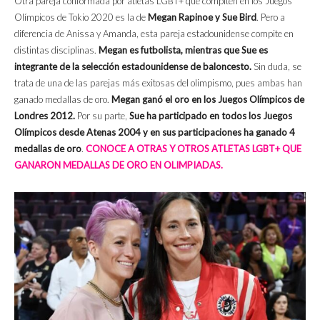
Otra pareja conformada por atletas LGBT+ que compiten en los Juegos
Olímpicos de Tokio 2020 es la de
Megan Rapinoe y Sue Bird
. Pero a
diferencia de Anissa y Amanda, esta pareja estadounidense compite en
distintas disciplinas.
Megan es futbolista, mientras que Sue es
integrante de la selección estadounidense de baloncesto.
Sin duda, se
trata de una de las parejas más exitosas del olimpismo, pues ambas han
ganado medallas de oro.
Megan ganó el oro en los Juegos Olímpicos de
Londres 2012.
Por su parte,
Sue ha participado en todos los Juegos
Olímpicos desde Atenas 2004 y en sus participaciones ha ganado 4
medallas de oro
.
CONOCE A OTRAS Y OTROS ATLETAS LGBT+ QUE
GANARON MEDALLAS DE ORO EN OLIMPIADAS.