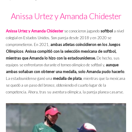
Anissa Urtez y Amanda Chidester
Anissa Urtez y Amanda Chidester
se conocieron jugando
softbol
a nivel
colegial en Estados Unidos. Son pareja desde 2018 y en 2020 se
comprometieron. En 2021,
ambas atletas coincidieron en los Juegos
Olímpicos
.
Anissa compitió con la selección mexicana de softbol,
mientras que Amanda lo hizo con la estadounidense.
De hecho, sus
equipos se enfrentaron durante el torneo olímpico de softbol y,
aunque
ambas soñaban con obtener una medalla, solo Amanda pudo hacerlo
.
La estadounidense ganó una
medalla de plata
, mientras que la mexicana
se quedó a un paso del bronce, obteniendo el cuarto lugar de la
competencia. Ahora, tras su aventura olímpica, la pareja planea casarse.