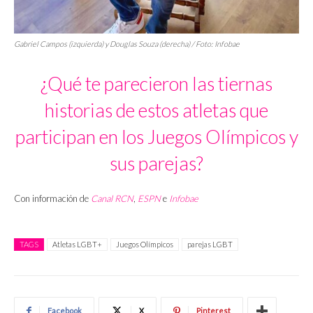
Gabriel Campos (izquierda) y Douglas Souza (derecha) / Foto: Infobae
¿Qué te parecieron las tiernas
historias de estos atletas que
participan en los Juegos Olímpicos y
sus parejas?
Con información de
Canal RCN
,
ESPN
e
Infobae
TAGS
Atletas LGBT+
Juegos Olímpicos
parejas LGBT
Facebook
X
Pinterest