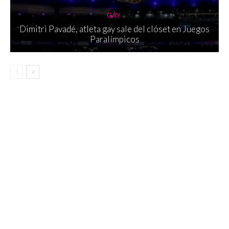
GAY
Dimitri Pavadé, atleta gay sale del clóset en Juegos
Paralímpicos