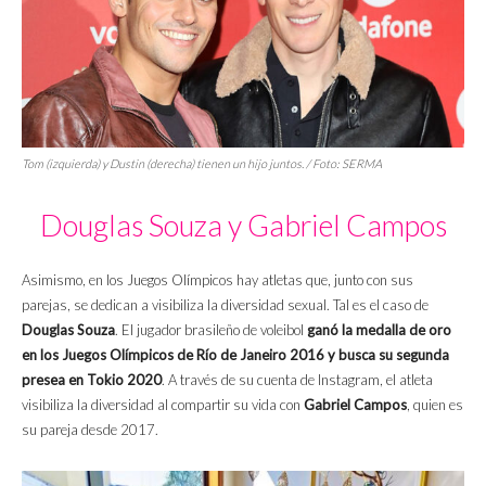
Tom (izquierda) y Dustin (derecha) tienen un hijo juntos. / Foto: SERMA
Douglas Souza y Gabriel Campos
Asimismo, en los Juegos Olímpicos hay atletas que, junto con sus
parejas, se dedican a visibiliza la diversidad sexual. Tal es el caso de
Douglas Souza
. El jugador brasileño de voleibol
ganó la medalla de oro
en los Juegos Olímpicos de Río de Janeiro 2016 y busca su segunda
presea en Tokio 2020
. A través de su cuenta de Instagram, el atleta
visibiliza la diversidad al compartir su vida con
Gabriel Campos
, quien es
su pareja desde 2017.