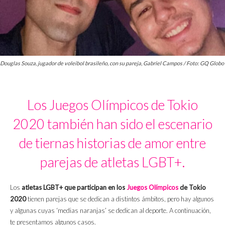
Douglas Souza, jugador de voleibol brasileño, con su pareja, Gabriel Campos / Foto: GQ Globo
Los Juegos Olímpicos de Tokio
2020 también han sido el escenario
de tiernas historias de amor entre
parejas de atletas LGBT+.
Los
atletas LGBT+ que participan en los
Juegos Olímpicos
de Tokio
2020
tienen parejas que se dedican a distintos ámbitos, pero hay algunos
y algunas cuyas ‘medias naranjas’ se dedican al deporte. A continuación,
te presentamos algunos casos.