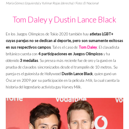
María Gómez (izquierda) y Yulimar Rojas (derecha) / Foto: El Nacional
Tom Daley y Dustin Lance Black
En los Juegos Olímpicos de Tokio 2020 también hay
atletas LGBT+
cuyas parejas no se dedican al deporte, pero son sumamente exitosas
en sus respectivos campos
. Tal es el caso de
Tom Daley
. El clavadista
británico cuenta con
4 participaciones en Juegos Olímpicos
y ha
obtenido
3 medallas
. Su presea más reciente fue de oro y la ganó en la
prueba de clavados sincronizados desde el trampolín de 10 metros. Su
pareja es el guionista de Hollywood
Dustin Lance Black
, quien ganó un
Óscar en 2009 por su participación en la película
Milk
, la cual cuenta la
historia del legendario activista gay Harvey Milk.