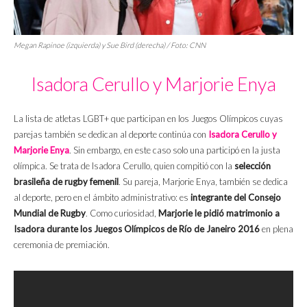
Megan Rapinoe (izquierda) y Sue Bird (derecha) / Foto: CNN
Isadora Cerullo y Marjorie Enya
La lista de atletas LGBT+ que participan en los Juegos Olímpicos cuyas
parejas también se dedican al deporte continúa con
Isadora Cerullo y
Marjorie Enya
. Sin embargo, en este caso solo una participó en la justa
olímpica. Se trata de Isadora Cerullo, quien compitió con la
selección
brasileña de rugby femenil
. Su pareja, Marjorie Enya, también se dedica
al deporte, pero en el ámbito administrativo: es
integrante del Consejo
Mundial de Rugby
. Como curiosidad,
Marjorie le pidió matrimonio a
Isadora durante los Juegos Olímpicos de Río de Janeiro 2016
en plena
ceremonia de premiación.