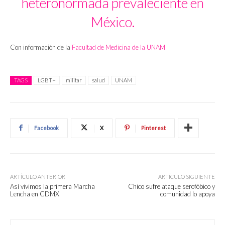
heteronormada prevaleciente en
México.
Con información de la
Facultad de Medicina de la UNAM
TAGS
LGBT+
militar
salud
UNAM
Facebook
X
Pinterest
ARTÍCULO ANTERIOR
ARTÍCULO SIGUIENTE
Así vivimos la primera Marcha
Chico sufre ataque serofóbico y
Lencha en CDMX
comunidad lo apoya