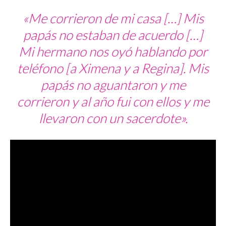
«Me corrieron de mi casa […] Mis
papás no estaban de acuerdo […]
Mi hermano nos oyó hablando por
teléfono [a Ximena y a Regina]. Mis
papás no aguantaron y me
corrieron y al año fui con ellos y me
llevaron con un sacerdote».