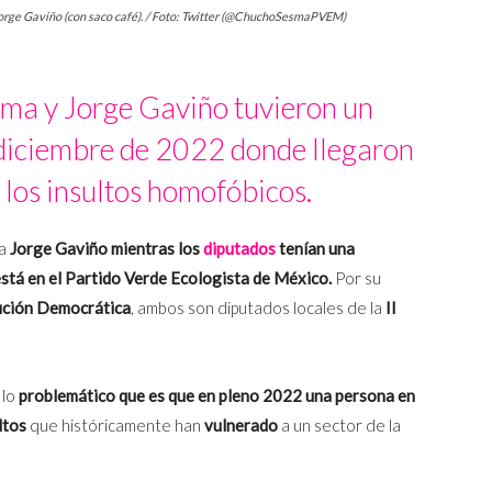
 Jorge Gaviño (con saco café). / Foto: Twitter (@ChuchoSesmaPVEM)
sma y Jorge Gaviño tuvieron un
 diciembre de 2022 donde llegaron
y los insultos homofóbicos.
ra
Jorge Gaviño mientras los
diputados
tenían una
stá en el Partido Verde Ecologista de México.
Por su
ución Democrática
, ambos son diputados locales de la
II
.
 lo
problemático que es que en pleno 2022 una persona en
ltos
que históricamente han
vulnerado
a un sector de la