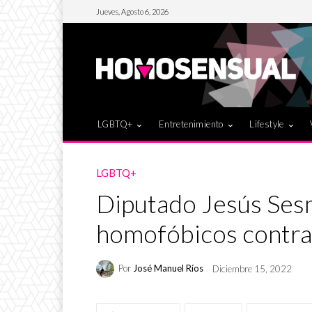
Jueves, Agosto 6, 2026
LGBTQ+
Entretenimiento
Lifestyle
LGBTQ+
Diputado Jesús Sesm
homofóbicos contra
Por
José Manuel Ríos
Diciembre 15, 2022