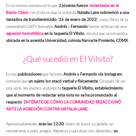
En la misma semana en la que
2 jóvenes fueron
violentadas en el
Barrio Chino
y en el día en que la activista
Natalia Lane sobrevivió a una
tentativa de transfeminicidio
(
16 de enero de 2022
), unos chicos de la
comunidad LGBT+ llamados
Andrés
y
Fernando
fueron víctimas de una
agresión homofóbica
en la taquería El Vilsito
, misma que se encuentra
ubicada en la avenida Universidad, colonia Narvarte Poniente, CDMX
.
¿Qué sucedió en El Vilsito?
En las
publicaciones
que hicieron
Andrés y Fernando vía Instagram
,
contaron que
un sujeto los atacó verbal y físicamente
. Después de ver
una serie, los jóvenes visitaron la
taquería El Vilsito, establecimiento
que al momento de redactar esta nota no se ha pronunciado al
respecto
.
ENTÉRATE DE CÓMO LA COMUNIDAD REEACCIONÓ
ANTE LA AGRESIÓN CONTRA NATALIA LANE.
Aproximadamente,
eran las 12:30
. Antes de hacer su pedido, se
encontraron a unos amigos. Mientras esperaban sus alimentos,
un