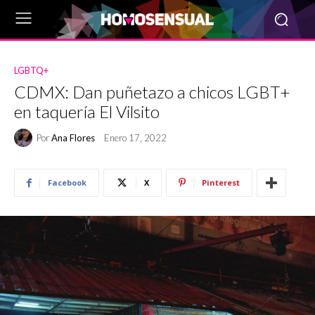
LGBTQ+
CDMX: Dan puñetazo a chicos LGBT+
en taquería El Vilsito
Por
Ana Flores
Enero 17, 2022
Facebook
X
Pinterest