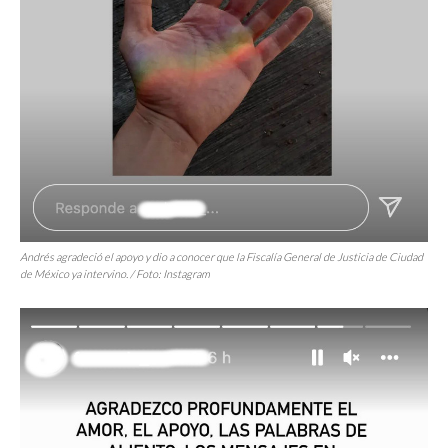
Andrés agradeció el apoyo y dio a conocer que la Fiscalía General de Justicia de Ciudad
de México ya intervino. / Foto: Instagram