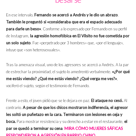
En ese intervalo,
Fernando se acercó a Andrés y le dio un abrazo
.
También le preguntó si «consideraba que era el espacio adecuado
para darle un beso»
. Conforme a lo expresado por Fernando en su perfil
de Instagram,
la agresión homofóbica en El Vilsito no fue cometida por
un solo sujeto
. Fue «perpetrado por 3 hombres» que, «por el lenguaje»,
intuye que «son heterosexuales».
Tras la amenaza visual, uno de los agresores se acercó a Andrés. A la par
de estrechar la proximidad, el sujeto lo amedrentó verbalmente.
«¿Por qué
me estás viendo? ¿Qué me estás viendo? ¿Qué verga me ves?»
,
vociferó el sujeto, según el testimonio de Fernando.
Frente a esto, el joven pidió que se le dejara en paz.
El ataque no cesó.
Al
contrario.
A pesar de que los chicos mostraron indiferencia, el agresor
les soltó un puñetazo en la cara.
Terminaron con lesiones en ceja y
boca.
Para mostrar resistencia y su derecho a estar en el restaurante,
el
par se quedó a terminar su cena
.
MIRA CÓMO MUJERES SÁFICAS
RESPONDIERON A AGRESIÓN EN BARRIO CHINO.