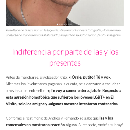
Resultado de la agresión en la taquería. Para reproducir esta fotografía, Homosensual
contactó de manera directa al afectado para pedirle su autorización. / Foto: Instagram
Indiferencia por parte de las y los
presentes
Antes de marcharse, el golpeador gritó:
«¡Órale, putito! Tú y yo»
.
Mientras los involucrados pagaban la cuenta, se alcanzaron a escuchar
otros insultos, entre ellos:
«¡Te voy a comer entero, joto!»
.
Respecto a
esta agresión homofóbica que sufrieron los jóvenes LGBT+ en El
Vilsito, solo los amigos y «algunos meseros intentaron contenerlo»
.
Conforme al testimonio de Andrés y Fernando se sabe que
las y los
comensales no mostraron reacción alguna
. Al respecto, Andrés subrayó