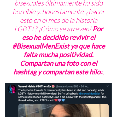
bisexuales últimamente ha sido
horrible y, honestamente, ¿hacer
esto en el mes de la historia
LGBT+? ¡Cómo se atreven!
Por
eso he decidido revivir el
#BisexualMenExist ya que hace
falta mucha positividad.
Compartan una foto con el
hashtag
y compartan este hilo
».