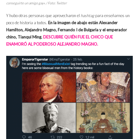
conseguirte un amigo gay». / Foto: Twitter
Y hubo otras personas que aprovecharon el
hashtag
para enseñarnos un
poco de historia a todos.
En la imagen de abajo están Alexander
Hamilton, Alejandro Magno, Fernando I de Bulgaria y el emperador
chino, Tianqui Ming.
DESCUBRE QUIÉN FUE EL CHICO QUE
ENAMORÓ AL PODEROSO ALEJANDRO MAGNO.