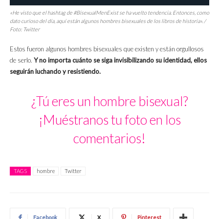
«He visto que el hashtag de #BisexualMenExist se ha vuelto tendencia. Entonces, como
dato curioso del día, aquí están algunos hombres bisexuales de los libros de historia». /
Foto: Twitter
Estos fueron algunos hombres bisexuales que existen y están orgullosos
de serlo.
Y no importa cuánto se siga invisibilizando su identidad, ellos
seguirán luchando y resistiendo.
¿Tú eres un hombre bisexual?
¡Muéstranos tu foto en los
comentarios!
TAGS
hombre
Twitter
Facebook
X
Pinterest