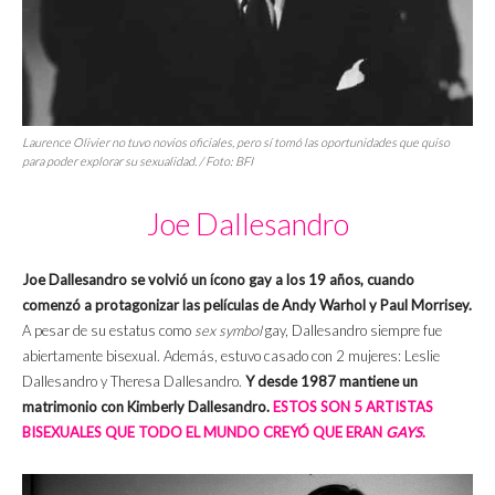
Laurence Olivier no tuvo novios oficiales, pero sí tomó las oportunidades que quiso
para poder explorar su sexualidad. / Foto: BFI
Joe Dallesandro
Joe Dallesandro se volvió un ícono gay a los 19 años, cuando
comenzó a protagonizar las películas de Andy Warhol y Paul Morrisey.
A pesar de su estatus como
sex symbol
gay, Dallesandro siempre fue
abiertamente bisexual. Además, estuvo casado con 2 mujeres: Leslie
Dallesandro y Theresa Dallesandro.
Y desde 1987 mantiene un
matrimonio con Kimberly Dallesandro.
ESTOS SON 5 ARTISTAS
BISEXUALES QUE TODO EL MUNDO CREYÓ QUE ERAN
GAYS
.