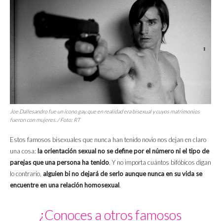
Joe Dallesandro fue un ícono gay, que en realidad era bisexual y cuyos matrimonios
fueron con mujeres. / Foto:
RT
Estos famosos bisexuales que nunca han tenido novio nos dejan en claro
una cosa:
la orientación sexual no se define por el número ni el tipo de
parejas que una persona ha tenido
. Y no importa cuántos bifóbicos digan
lo contrario,
alguien bi no dejará de serlo aunque nunca en su vida se
encuentre en una relación homosexual
.
¿Conoces a otros famosos