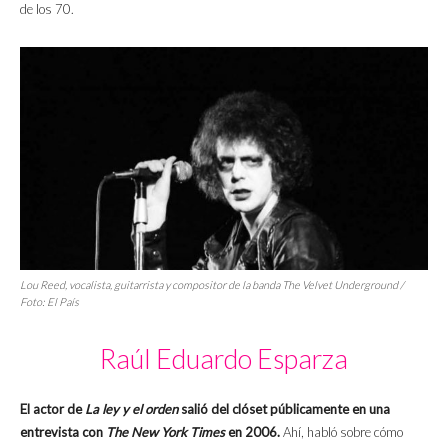
de los 70.
Lou Reed, vocalista, guitarrista y compositor de la banda The Velvet Underground /
Foto:
El País
Raúl Eduardo Esparza
El actor de
La ley y el orden
salió del clóset públicamente en una
entrevista con
The New York Times
en 2006.
Ahí, habló sobre cómo