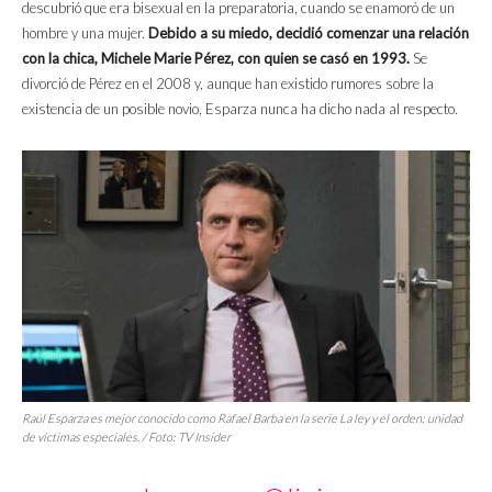
descubrió que era bisexual en la preparatoria, cuando se enamoró de un
hombre y una mujer.
Debido a su miedo, decidió comenzar una relación
con la chica, Michele Marie Pérez, con quien se casó en 1993.
Se
divorció de Pérez en el 2008 y, aunque han existido rumores sobre la
existencia de un posible novio, Esparza nunca ha dicho nada al respecto.
Raúl Esparza es mejor conocido como Rafael Barba en la serie
La ley y el orden: unidad
de víctimas especiales
. / Foto: TV Insider