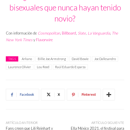
bisexuales que nunca hayan tenido
novio?
Con información de
Cosmopolitan
,
Billboard
,
Slate
,
La Vanguardia
,
The
New York Times
y
Flavorwire
TAGS
Arkano
Billie Joe Armstrong
David Bowie
Joe Dallesandro
Laurence Olivier
Lou Reed
Raúl Eduardo Esparza
Facebook
X
Pinterest
ARTÍCULO ANTERIOR
ARTÍCULO SIGUIENTE
Fans creen que Lili Reinhart y
Ella México 2021, el festival para