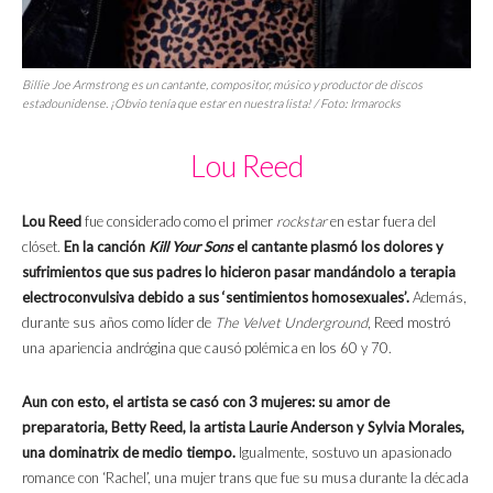
Billie Joe Armstrong es un cantante, compositor, músico y productor de discos
estadounidense. ¡Obvio tenía que estar en nuestra lista! / Foto: Irmarocks
Lou Reed
Lou Reed
fue considerado como el primer
rockstar
en estar fuera del
clóset.
En la canción
Kill Your Sons
el cantante plasmó los dolores y
sufrimientos que sus padres lo hicieron pasar mandándolo a terapia
electroconvulsiva debido a sus ‘sentimientos homosexuales’.
Además,
durante sus años como líder de
The Velvet Underground
, Reed mostró
una apariencia andrógina que causó polémica en los 60 y 70.
Aun con esto, el artista se casó con 3 mujeres: su amor de
preparatoria, Betty Reed, la artista Laurie Anderson y Sylvia Morales,
una dominatrix de medio tiempo.
Igualmente, sostuvo un apasionado
romance con ‘Rachel’, una mujer trans que fue su musa durante la década