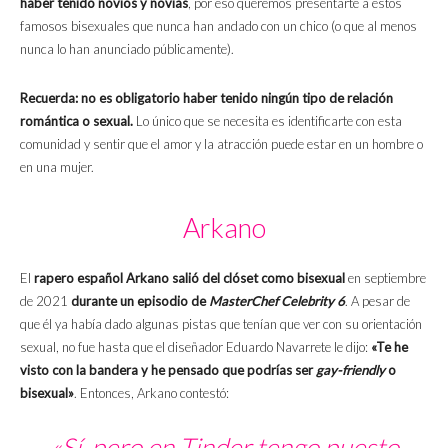
haber tenido novios y novias
, por eso queremos presentarte a estos
famosos bisexuales que nunca han andado con un chico (o que al menos
nunca lo han anunciado públicamente).
Recuerda: no es obligatorio haber tenido ningún tipo de relación
romántica o sexual.
Lo único que se necesita es identificarte con esta
comunidad y sentir que el amor y la atracción puede estar en un hombre o
en una mujer.
Arkano
El
rapero español Arkano salió del clóset como bisexual
en septiembre
de 2021
durante un episodio de
MasterChef Celebrity 6
. A pesar de
que él ya había dado algunas pistas que tenían que ver con su orientación
sexual, no fue hasta que el diseñador Eduardo Navarrete le dijo:
«Te he
visto con la bandera y he pensado que podrías ser
gay-friendly
o
bisexual»
. Entonces, Arkano contestó:
«Sí, pero en Tinder tengo puesto