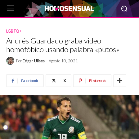
LGBTQ+
Andrés Guardado graba video
homofóbico usando palabra «putos»
Por
Edgar Ulises
Agosto 10, 2021
Facebook
X
Pinterest