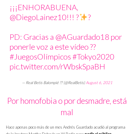
¡¡¡ENHORABUENA,
@DiegoLainez10
!!! ?
?
PD: Gracias a
@AGuardado18
por
ponerle voz a este vídeo ??
#JuegosOlímpicos
#Tokyo2020
pic.twitter.com/rWbskSpaBH
— Real Betis Balompié ?? (@RealBetis)
August 6, 2021
Por homofobia o por desmadre, está
mal
Hace apenas poco más de un mes Andrés Guardado acudió al programa