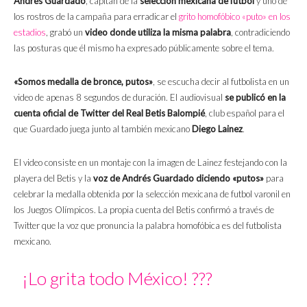
Andrés Guardado
, capitán de la
selección mexicana de futbol
y uno de
los rostros de la campaña para erradicar el
grito homofóbico «puto» en los
estadios
, grabó un
video donde utiliza la misma palabra
, contradiciendo
las posturas que él mismo ha expresado públicamente sobre el tema.
«Somos medalla de bronce, putos»
, se escucha decir al futbolista en un
video de apenas 8 segundos de duración. El audiovisual
se publicó en la
cuenta oficial de Twitter del Real Betis Balompié
, club español para el
que Guardado juega junto al también mexicano
Diego Lainez
.
El video consiste en un montaje con la imagen de Lainez festejando con la
playera del Betis y la
voz de Andrés Guardado diciendo «putos»
para
celebrar la medalla obtenida por la selección mexicana de futbol varonil en
los Juegos Olímpicos. La propia cuenta del Betis confirmó a través de
Twitter que la voz que pronuncia la palabra homofóbica es del futbolista
mexicano.
¡Lo grita todo México! ???