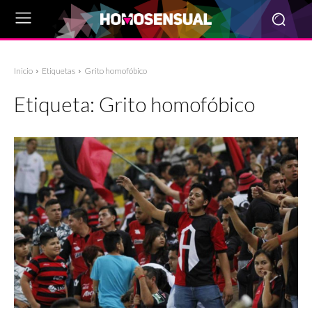
Inicio
Etiquetas
Grito homofóbico
Etiqueta:
Grito homofóbico