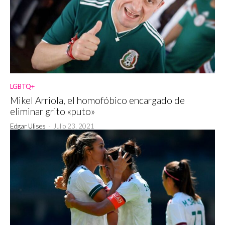
LGBTQ+
Mikel Arriola, el homofóbico encargado de
eliminar grito «puto»
Edgar Ulises
-
Julio 23, 2021