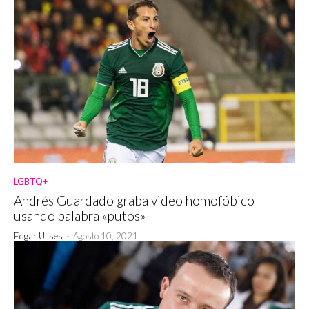
LGBTQ+
Andrés Guardado graba video homofóbico
usando palabra «putos»
Edgar Ulises
-
Agosto 10, 2021