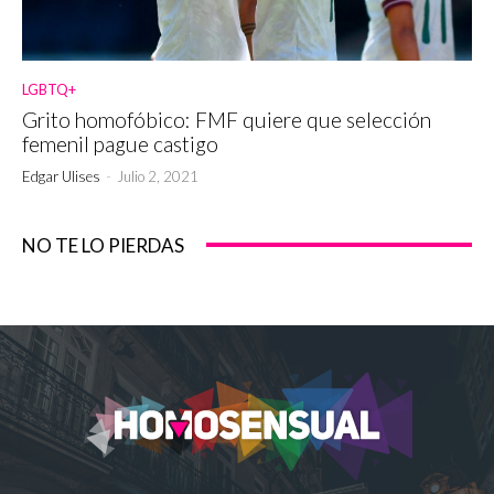
LGBTQ+
Grito homofóbico: FMF quiere que selección
femenil pague castigo
Edgar Ulises
-
Julio 2, 2021
NO TE LO PIERDAS