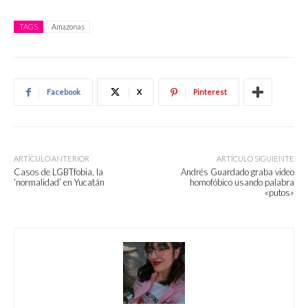
TAGS
Amazonas
Facebook
X
Pinterest
ARTÍCULO ANTERIOR
ARTÍCULO SIGUIENTE
Casos de LGBTfobia, la
Andrés Guardado graba video
‘normalidad’ en Yucatán
homofóbico usando palabra
«putos»