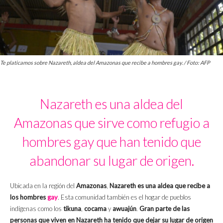
Te platicamos sobre Nazareth, aldea del Amazonas que recibe a hombres gay. / Foto: AFP
Nazareth es una aldea del
Amazonas que sirve como refugio a
hombres gay que han tenido que
abandonar su lugar de origen.
Ubicada en la región del
Amazonas
,
Nazareth es una aldea que recibe a
los hombres
gay
. Esta comunidad también es el hogar de pueblos
indígenas como los
tikuna
,
cocama
y
awuajún
.
Gran parte de las
personas que viven en Nazareth ha tenido que dejar su lugar de origen