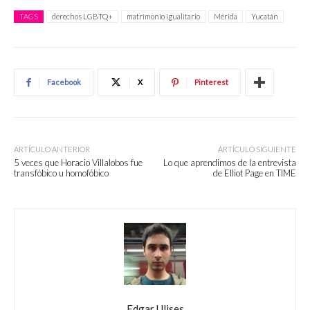
TAGS
derechos LGBTQ+
matrimonio igualitario
Mérida
Yucatán
Facebook
X
Pinterest
ARTÍCULO ANTERIOR
ARTÍCULO SIGUIENTE
5 veces que Horacio Villalobos fue
Lo que aprendimos de la entrevista
transfóbico u homofóbico
de Elliot Page en TIME
Edgar Ulises