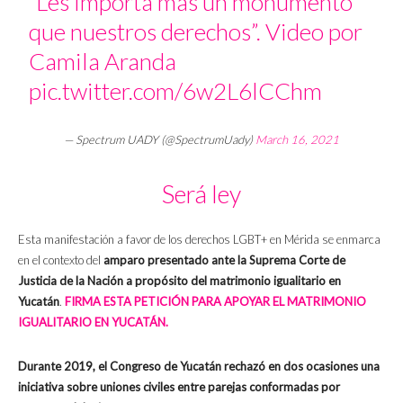
“Les importa más un monumento
que nuestros derechos”. Video por
Camila Aranda
pic.twitter.com/6w2L6lCChm
— Spectrum UADY (@SpectrumUady)
March 16, 2021
Será ley
Esta manifestación a favor de los derechos LGBT+ en Mérida se enmarca
en el contexto del
amparo presentado ante la Suprema Corte de
Justicia de la Nación a propósito del matrimonio igualitario en
Yucatán
.
FIRMA ESTA PETICIÓN PARA APOYAR EL MATRIMONIO
IGUALITARIO EN YUCATÁN.
Durante 2019, el Congreso de Yucatán rechazó en dos ocasiones una
iniciativa sobre uniones civiles entre parejas conformadas por