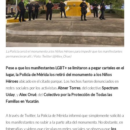
La Policía cercó el monumento a los Niños Héroes para impedir que los manifestantes
permanecieran allí. / Foto: Twitter (@Alex_Orue)
Pese a que los manifestantes LGBT+ se limitaron a pegar carteles en el
lugar, la Policía de Mérida los retiró del monumento a los Niños
Héroes
ubicado en el citado parque. Los hechos fueron denunciados en
redes sociales por los activistas
Abner Torres
, del colectivo
Spectrum
Uday
, y
Alex Orué
, del
Colectivo por la Protección de Todas las
Familias en Yucatán
.
A través de Twitter, la Policía de Mérida informó que simplemente solicitó a
los manifestantes no subir a la parte alta del monumento. No obstante, en
fotografías y videos que circulan en redes sociales se observa que
los