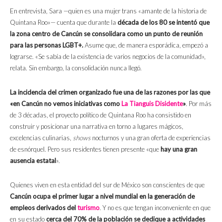
En entrevista, Sara —quien es una mujer trans «amante de la historia de
Quintana Roo»— cuenta que durante la
década de los 80
se intentó que
la zona centro de Cancún se consolidara como un punto de reunión
para las personas LGBT+.
Asume que, de manera esporádica, empezó a
lograrse. «Se sabía de la existencia de varios negocios de la comunidad»,
relata. Sin embargo, la consolidación nunca llegó.
La incidencia del crimen organizado fue una de las razones por las que
«en Cancún no vemos iniciativas como
La Tianguis Disidente
»
. Por más
de 3 décadas, el proyecto político de Quintana Roo ha consistido en
construir y posicionar una narrativa en torno a lugares mágicos,
excelencias culinarias,
shows
nocturnos y una gran oferta de experiencias
de esnórquel. Pero sus residentes tienen presente «que
hay una gran
ausencia estatal
».
Quienes viven en esta entidad del sur de México son conscientes de que
Cancún ocupa el primer lugar a nivel mundial en la generación de
empleos derivados del
turismo
. Y no es que tengan inconveniente en que
en su estado
cerca del 70% de la población se dedique a actividades