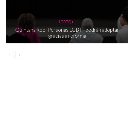
LGBTQ+
Quintana Roo: Personas LGBT+ podrán adoptar
gracias a reforma