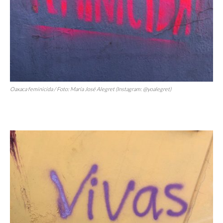
Oaxaca feminicida / Foto: María José Alegret (Instagram: @yoalegret)