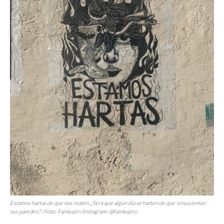
Estamos hartas de que nos maten. ¿Será que algún día se harten de que ‘ensuciemos’
sus paredes? / Foto: Fainkujen (Instagram: @fainkujen)