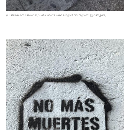
¡Lesbianas resistimos! / Foto: María José Alegret (Instagram: @yoalegret)