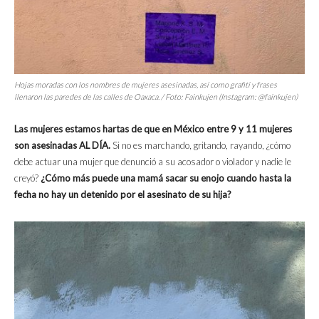
Hojas moradas con los nombres de mujeres asesinadas, así como grafiti y frases
llenaron las paredes de las calles de Oaxaca. / Foto: Fainkujen (Instagram: @fainkujen)
Las mujeres estamos hartas de que en México entre 9 y 11 mujeres
son asesinadas AL DÍA.
Si no es marchando, gritando, rayando, ¿cómo
debe actuar una mujer que denunció a su acosador o violador y nadie le
creyó?
¿Cómo más puede una mamá sacar su enojo cuando hasta la
fecha no hay un detenido por el asesinato de su hija?