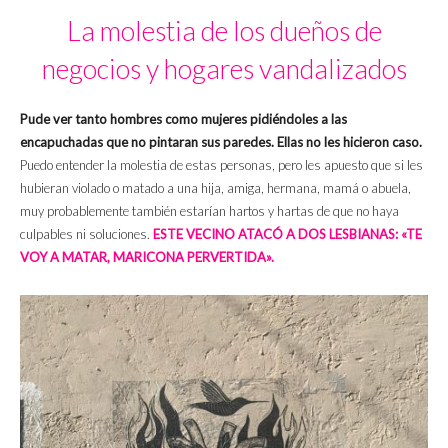
La molestia de los dueños de
negocios y hogares vandalizados
Pude ver tanto hombres como mujeres pidiéndoles a las
encapuchadas que no pintaran sus paredes. Ellas no les hicieron caso.
Puedo entender la molestia de estas personas, pero les apuesto que si les
hubieran violado o matado a una hija, amiga, hermana, mamá o abuela,
muy probablemente también estarían hartos y hartas de que no haya
culpables ni soluciones.
ESTE VECINO ATACÓ A DOS LESBIANAS: «TE
VOY A MATAR, MARICONA PERVERTIDA».