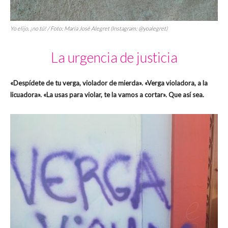
Yo elijo, ¡no tú! / Foto: María José Alegret (Instagram: @yoalegret)
La urgencia de justicia
«Despídete de tu verga, violador de mierda». «Verga violadora, a la
licuadora». «La usas para violar, te la vamos a cortar». Que así sea.