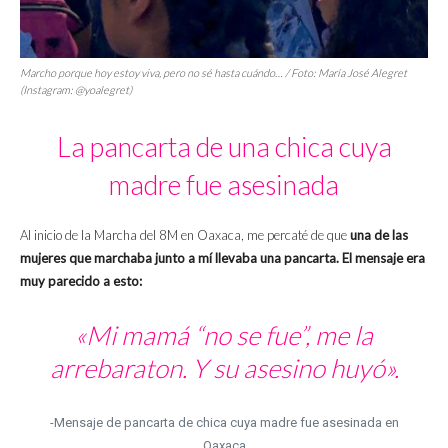
Marcho porque hoy estoy viva, pero no sé hasta cuándo… / Foto: María José Alegret
(Instagram: @yoalegret)
La pancarta de una chica cuya
madre fue asesinada
Al inicio de la Marcha del 8M en Oaxaca, me percaté de que
una de las
mujeres que marchaba junto a mí llevaba una pancarta. El mensaje era
muy parecido a esto:
«Mi mamá “no se fue”, me la
arrebaraton. Y su asesino huyó».
-Mensaje de pancarta de chica cuya madre fue asesinada en
Oaxaca