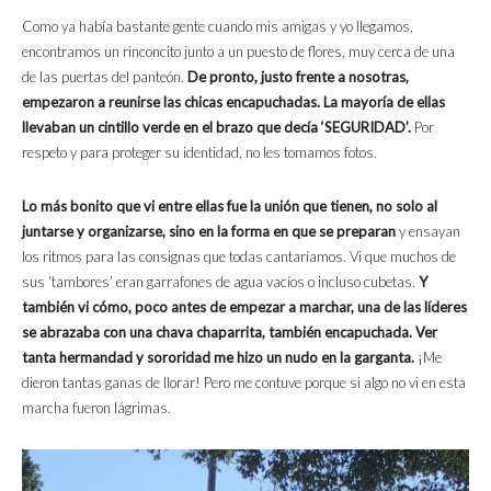
Como ya había bastante gente cuando mis amigas y yo llegamos,
encontramos un rinconcito junto a un puesto de flores, muy cerca de una
de las puertas del panteón.
De pronto, justo frente a nosotras,
empezaron a reunirse las chicas encapuchadas. La mayoría de ellas
llevaban un cintillo verde en el brazo que decía ‘SEGURIDAD’.
Por
respeto y para proteger su identidad, no les tomamos fotos.
Lo más bonito que vi entre ellas fue la unión que tienen, no solo al
juntarse y organizarse, sino en la forma en que se preparan
y ensayan
los ritmos para las consignas que todas cantaríamos. Vi que muchos de
sus ‘tambores’ eran garrafones de agua vacíos o incluso cubetas.
Y
también vi cómo, poco antes de empezar a marchar, una de las líderes
se abrazaba con una chava chaparrita, también encapuchada. Ver
tanta hermandad y sororidad me hizo un nudo en la garganta.
¡Me
dieron tantas ganas de llorar! Pero me contuve porque si algo no vi en esta
marcha fueron lágrimas.