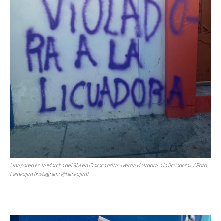
Una pared en la Marcha del 8M en Oaxaca grita: «Verga violadora, a la licuadora». / Foto:
Fainkujen (Instagram: @fainkujen)