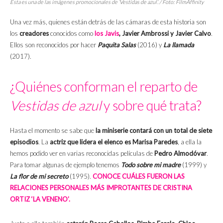
Esta es una de las imágenes promocionales de ‘Vestidas de azul’. / Foto: FilmAffinity
Una vez más, quienes están detrás de las cámaras de esta historia son
los
creadores
conocidos como
los Javis
, Javier Ambrossi y Javier Calvo
.
Ellos son reconocidos por hacer
Paquita Salas
(2016) y
La llamada
(2017).
¿Quiénes conforman el reparto de
Vestidas de azul
y sobre qué trata?
Hasta el momento se sabe que
la miniserie contará con un total de siete
episodios
. La
actriz que lidera el elenco es Marisa Paredes
, a ella la
hemos podido ver en varias reconocidas películas de
Pedro Almodóvar
.
Para tomar algunas de ejemplo tenemos
Todo sobre mi madre
(1999) y
La flor de mi secreto
(1995).
CONOCE CUÁLES FUERON LAS
RELACIONES PERSONALES MÁS IMPROTANTES DE CRISTINA
ORTIZ ‘LA VENENO’.