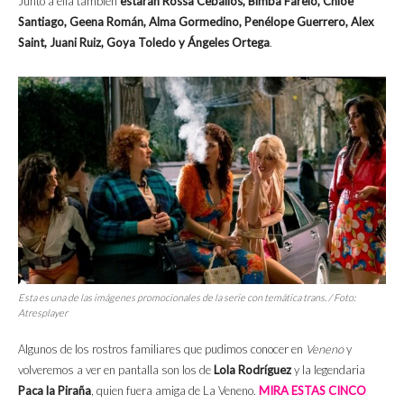
Junto a ella también
estarán Rossa Ceballos, Bimba Farelo, Chloe
Santiago, Geena Román, Alma Gormedino, Penélope Guerrero, Alex
Saint, Juani Ruiz, Goya Toledo y Ángeles Ortega
.
Esta es una de las imágenes promocionales de la serie con temática trans. / Foto:
Atresplayer
Algunos de los rostros familiares que pudimos conocer en
Veneno
y
volveremos a ver en pantalla son los de
Lola Rodríguez
y la legendaria
Paca la Piraña
, quien fuera amiga de La Veneno.
MIRA ESTAS CINCO