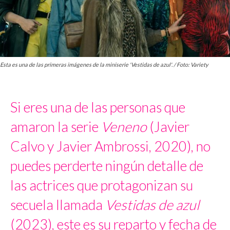
Esta es una de las primeras imágenes de la miniserie 'Vestidas de azul'. / Foto: Variety
Si eres una de las personas que
amaron la serie
Veneno
(Javier
Calvo y Javier Ambrossi, 2020), no
puedes perderte ningún detalle de
las actrices que protagonizan su
secuela llamada
Vestidas de azul
(2023), este es su reparto y fecha de