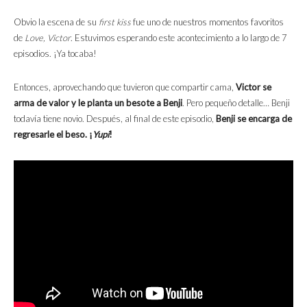
Obvio la escena de su
first kiss
fue uno de nuestros momentos favoritos
de
Love, Victor
. Estuvimos esperando este acontecimiento a lo largo de 7
episodios. ¡Ya tocaba!
Entonces, aprovechando que tuvieron que compartir cama,
Victor se
arma de valor y le planta un besote a Benji
. Pero pequeño detalle… Benji
todavía tiene novio. Después, al final de este episodio,
Benji se encarga de
regresarle el beso. ¡
Yupi
!