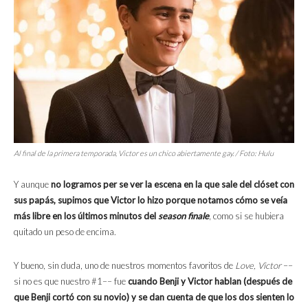
Al final de la primera temporada, Victor es un chico abiertamente gay. / Foto: Hulu
Y aunque
no logramos per se ver la escena en la que sale del clóset con
sus papás, supimos que Victor lo hizo porque notamos cómo se veía
más libre en los últimos minutos del
season finale
, como si se hubiera
quitado un peso de encima.
Y bueno, sin duda, uno de nuestros momentos favoritos de
Love, Victor
––
si no es que nuestro #1–– fue
cuando Benji y Victor hablan (después de
que Benji cortó con su novio) y se dan cuenta de que los dos sienten lo