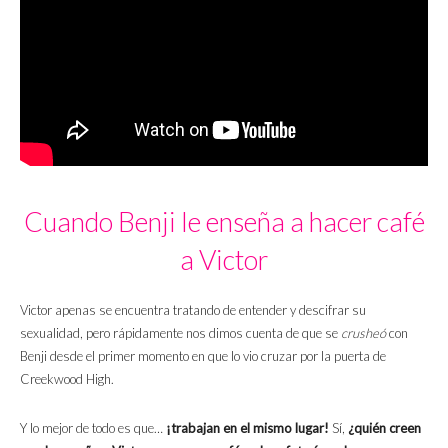
Cuando Benji le enseña a hacer café
a Victor
Victor apenas se encuentra tratando de entender y descifrar su
sexualidad, pero rápidamente nos dimos cuenta de que se
crusheó
con
Benji desde el primer momento en que lo vio cruzar por la puerta de
Creekwood High.
Y lo mejor de todo es que…
¡trabajan en el mismo lugar!
Sí,
¿quién creen