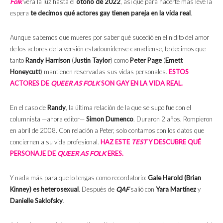
Folk
verá la luz hasta el
otoño de 2022
, así que para hacerte más leve la
espera
te decimos qué actores gay tienen pareja en la vida real
.
Aunque sabemos que mueres por saber qué sucedió en el nidito del amor
de los actores de la versión estadounidense-canadiense, te decimos que
tanto
Randy Harrison
(
Justin Taylor
) como
Peter Page
(
Emett
Honeycutt
) mantienen reservadas sus vidas personales.
ESTOS
ACTORES DE
QUEER AS FOLK
SON GAY EN LA VIDA REAL.
En el caso de
Randy
, la última relación de la que se supo fue con el
columnista —ahora editor—
Simon Dumenco
. Duraron 2 años. Rompieron
en abril de 2008. Con relación a Peter, solo contamos con los datos que
conciernen a su vida profesional.
HAZ ESTE
TEST
Y DESCUBRE QUÉ
PERSONAJE DE
QUEER AS FOLK
ERES.
Y nada más para que lo tengas como recordatorio:
Gale Harold (Brian
Kinney) es heterosexual
. Después de
QAF
salió con
Yara Martínez
y
Danielle Saklofsky
.