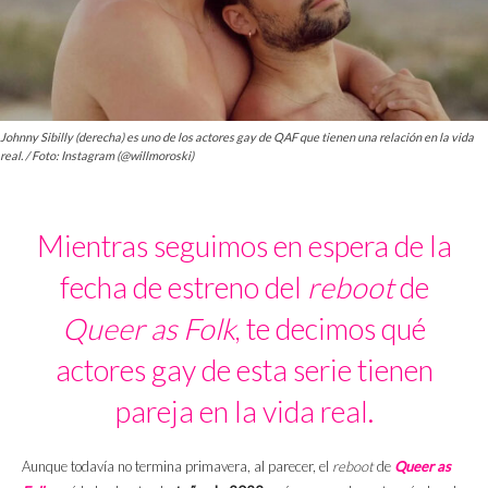
Johnny Sibilly (derecha) es uno de los actores gay de QAF que tienen una relación en la vida
real. / Foto: Instagram (@willmoroski)
Mientras seguimos en espera de la
fecha de estreno del
reboot
de
Queer as Folk
, te decimos qué
actores gay de esta serie tienen
pareja en la vida real.
Aunque todavía no termina primavera, al parecer, el
reboot
de
Queer as