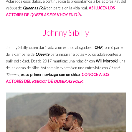
Aclarados esos datos, a continuación te presentamos a los actores gay del
reboot
de
Queer as Folk
con pareja en la vida real.
ASÍ LUCEN LOS
ACTORES DE
QUEER AS FOLK
HOY EN DÍA
.
Johnny Sibilly
Johnny Sibilly, quien dará vida a un exitoso abogado en
QAF
, formó parte
de la campaña de
Queerty
para inspirar a otras y otros adolescentes a
salir del clóset. Desde 2017 mantiene una relación con
Will Moroski
, una
de las caras de Nike. Así como lo expresó en una entrevista con
PJ and
Thomas
,
es su primer noviazgo con un chico
.
CONOCE A LOS
ACTORES DEL
REBOOT
DE
QUEER AS FOLK
.