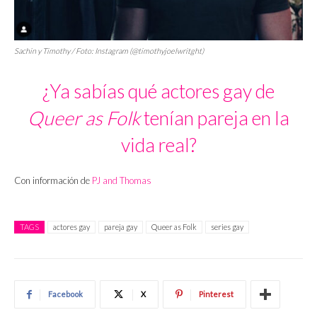
Sachin y Timothy / Foto: Instagram (@timothyjoelwritght)
¿Ya sabías qué actores gay de
Queer as Folk
tenían pareja en la
vida real?
Con información de
PJ and Thomas
TAGS
actores gay
pareja gay
Queer as Folk
series gay
Facebook
X
Pinterest