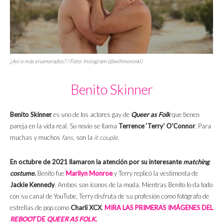
¿Así o más enamorados? / Foto: Instagram (@willmoroski)
Benito Skinner
Benito Skinner
es uno de los actores gay de
Queer as Folk
que tienen
pareja en la vida real. Su novio se llama
Terrence ‘Terry’ O’Connor
. Para
muchas y muchos
fans
, son la
it couple
.
En octubre de 2021 llamaron la atención por su interesante
matching
costume
.
Benito fue
Marilyn Monroe
y Terry replicó la vestimenta de
Jackie Kennedy
. Ambos son íconos de la moda. Mientras Benito lo da todo
con su canal de YouTube, Terry disfruta de su profesión como fotógrafo de
estrellas de pop como
Charli XCX
.
MIRA LAS PRIMERAS IMÁGENES DEL
REBOOT
DE
QUEER AS FOLK
.