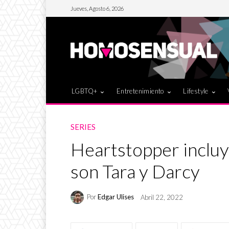
Jueves, Agosto 6, 2026
LGBTQ+
Entretenimiento
Lifestyle
SERIES
Heartstopper incluye
son Tara y Darcy
Por
Edgar Ulises
Abril 22, 2022