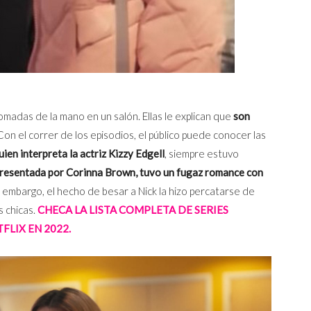
madas de la mano en un salón. Ellas le explican que
son
 Con el correr de los episodios, el público puede conocer las
uien interpreta la actriz Kizzy Edgell
, siempre estuvo
presentada por Corinna Brown, tuvo un fugaz romance con
in embargo, el hecho de besar a Nick la hizo percatarse de
s chicas.
CHECA LA LISTA COMPLETA DE SERIES
FLIX EN 2022.