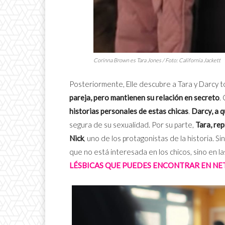
Corinna Brown es Tara Jones / Foto: California Jackett
Posteriormente, Elle descubre a Tara y Darcy to
pareja, pero mantienen su relación en secreto
.
historias personales de estas chicas
.
Darcy, a q
segura de su sexualidad. Por su parte,
Tara, re
Nick
, uno de los protagonistas de la historia. S
que no está interesada en los chicos, sino en la
LÉSBICAS QUE PUEDES ENCONTRAR EN NET