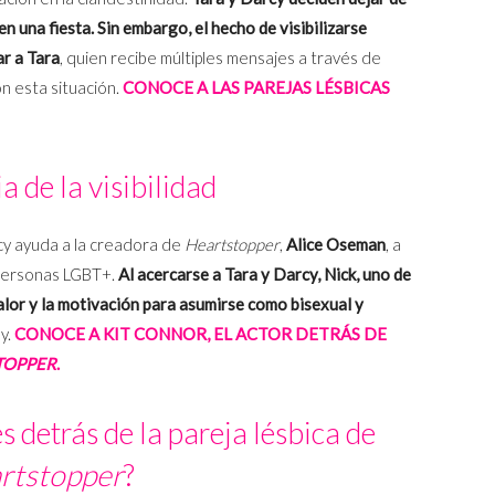
n una fiesta. Sin embargo, el hecho de visibilizarse
r a Tara
, quien recibe múltiples mensajes a través de
on esta situación.
CONOCE A LAS PAREJAS LÉSBICAS
 de la visibilidad
rcy ayuda a la creadora de
Heartstopper
,
Alice Oseman
, a
s personas LGBT+.
Al acercarse a Tara y Darcy, Nick, uno de
valor y la motivación para asumirse como bisexual y
ay.
CONOCE A KIT CONNOR, EL ACTOR DETRÁS DE
TOPPER
.
s detrás de la pareja lésbica de
rtstopper
?