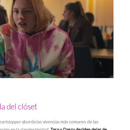
da del clóset
eartstopper
aborda las vivencias más comunes de las
ación en la clandestinidad.
Tara y Darcy deciden dejar de