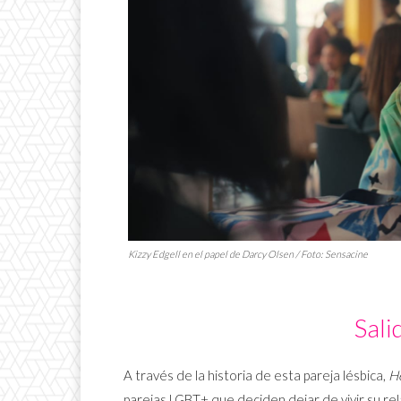
Kizzy Edgell en el papel de Darcy Olsen / Foto: Sensacine
Sali
A través de la historia de esta pareja lésbica,
H
parejas LGBT+ que deciden dejar de vivir su rel