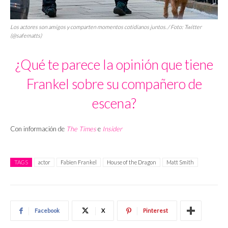
Los actores son amigos y comparten momentos cotidianos juntos. / Foto: Twitter
(@safematts)
¿Qué te parece la opinión que tiene
Frankel sobre su compañero de
escena?
Con información de
The Times
e
Insider
TAGS
actor
Fabien Frankel
House of the Dragon
Matt Smith
Facebook
X
Pinterest