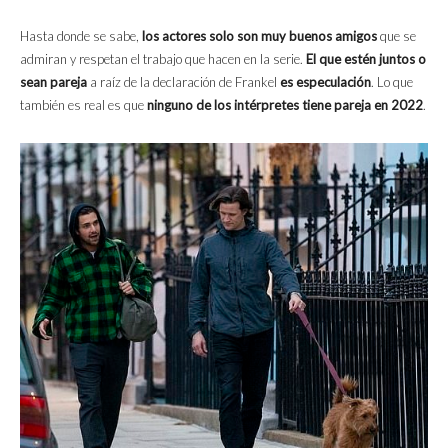
Hasta donde se sabe,
los actores solo son muy buenos amigos
que se
admiran y respetan el trabajo que hacen en la serie.
El que estén juntos o
sean pareja
a raíz de la declaración de Frankel
es especulación
. Lo que
también es real es que
ninguno de los intérpretes tiene pareja en 2022
.