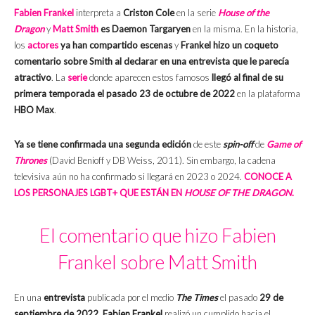
Fabien Frankel
interpreta a
Criston Cole
en la serie
House of the
Dragon
y
Matt Smith
es Daemon Targaryen
en la misma. En la historia,
los
actores
ya han compartido escenas
y
Frankel hizo un coqueto
comentario sobre Smith al declarar en una entrevista que le parecía
atractivo
. La
serie
donde aparecen estos famosos
llegó al final de su
primera temporada el pasado 23 de octubre de 2022
en la plataforma
HBO Max
.
Ya se tiene confirmada una segunda edición
de este
spin-off
de
Game of
Thrones
(David Benioff y DB Weiss, 2011). Sin embargo, la cadena
televisiva aún no ha confirmado si llegará en 2023 o 2024.
CONOCE A
LOS PERSONAJES LGBT+ QUE ESTÁN EN
HOUSE OF THE DRAGON
.
El comentario que hizo Fabien
Frankel sobre Matt Smith
En una
entrevista
publicada por el medio
The Times
el pasado
29 de
septiembre de 2022
,
Fabien Frankel
realizó un cumplido hacia el