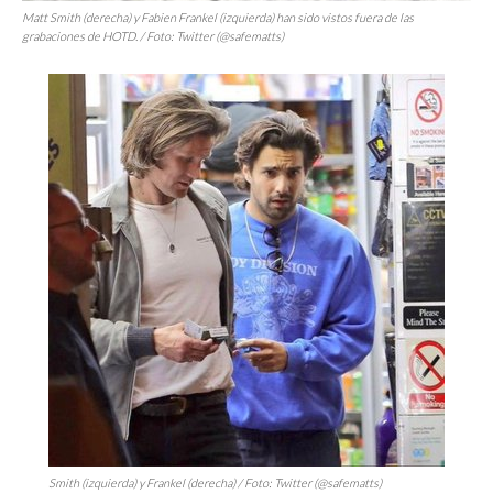
Matt Smith (derecha) y Fabien Frankel (izquierda) han sido vistos fuera de las
grabaciones de
HOTD.
/ Foto: Twitter (@safematts)
Smith (izquierda) y Frankel (derecha) / Foto: Twitter (@safematts)