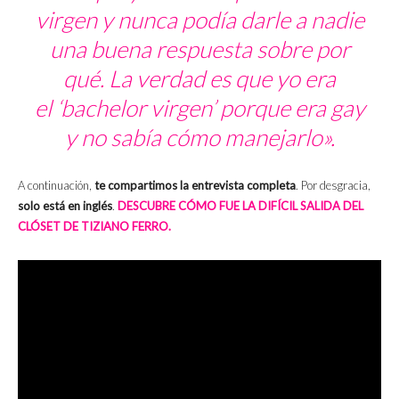
virgen y nunca podía darle a nadie
una buena respuesta sobre por
qué. La verdad es que yo era
el ‘
bachelor
virgen’ porque era gay
y no sabía cómo manejarlo».
A continuación,
te compartimos la entrevista completa
. Por desgracia,
solo está en inglés
.
DESCUBRE CÓMO FUE LA DIFÍCIL SALIDA DEL
CLÓSET DE TIZIANO FERRO.