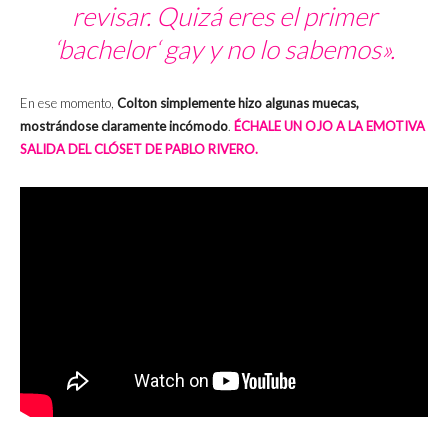
revisar. Quizá eres el primer
‘
bachelor
‘ gay y no lo sabemos».
En ese momento,
Colton simplemente hizo algunas muecas,
mostrándose claramente incómodo
.
ÉCHALE UN OJO A LA EMOTIVA
SALIDA DEL CLÓSET DE PABLO RIVERO.