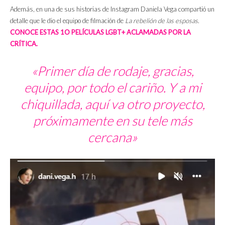
Además, en una de sus historias de Instagram Daniela Vega compartió un
detalle que le dio el equipo de filmación de
La rebelión de las esposas
.
CONOCE ESTAS 1O PELÍCULAS LGBT+ ACLAMADAS POR LA
CRÍTICA.
«Primer día de rodaje, gracias,
equipo, por todo el cariño. Y a mi
chiquillada, aquí va otro proyecto,
próximamente en su tele más
cercana»