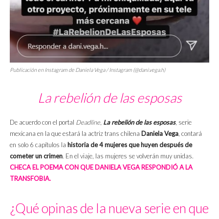
Publicación en Instagram de Daniela Vega / Instagram (@dani.vega.h)
La rebelión de las esposas
De acuerdo con el portal
Deadline
,
La rebelión de las esposas
, serie
mexicana en la que estará la actriz trans chilena
Daniela Vega
, contará
en solo 6 capítulos la
historia de 4 mujeres que huyen después de
cometer un crimen
. En el viaje, las mujeres se volverán muy unidas.
CHECA EL POEMA CON QUE DANIELA VEGA RESPONDIÓ A LA
TRANSFOBIA.
¿Qué opinas de la nueva serie en que