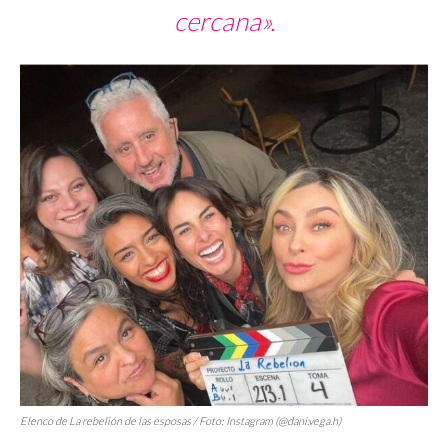
cercana».
Elenco de
La rebelión de las esposas
/ Foto: Instagram (@dani.vega.h)