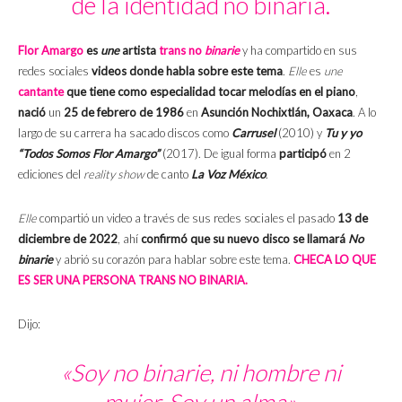
de la identidad no binaria.
Flor Amargo
es
une
artista
trans
no
binarie
y ha compartido en sus
redes sociales
videos donde habla sobre este tema
.
Elle
es
une
cantante
que tiene como especialidad tocar melodías en el piano
,
nació
un
25 de febrero de 1986
en
Asunción Nochixtlán, Oaxaca
. A lo
largo de su carrera ha sacado discos como
Carrusel
(2010) y
Tu y yo
“Todos Somos Flor Amargo”
(2017). De igual forma
participó
en 2
ediciones del
reality show
de canto
La Voz México
.
Elle
compartió un video a través de sus redes sociales el pasado
13 de
diciembre de 2022
, ahí
confirmó que su nuevo disco se llamará
No
binarie
y abrió su corazón para hablar sobre este tema.
CHECA LO QUE
ES SER UNA PERSONA TRANS NO BINARIA.
Dijo:
«
Soy no binarie, ni hombre ni