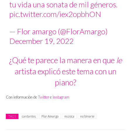
tu vida una sonata de mil géneros.
pic.twitter.com/iex2opbhON
— Flor amargo (@FlorAmargo)
December 19, 2022
¿Qué te parece la manera en que
le
artista explicó este tema con un
piano?
Con información de
Twitter
e
Instagram
TAGS
cantantes
Flor Amargo
música
no binarie