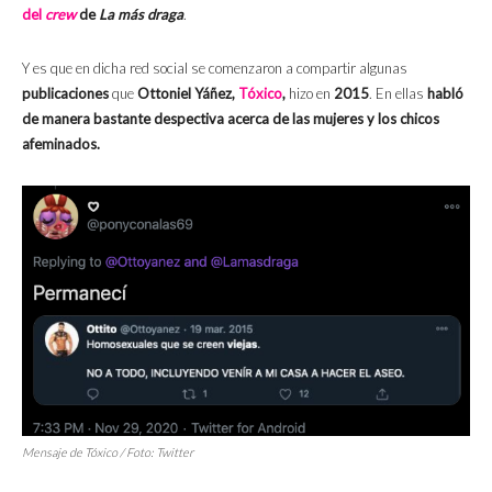
del
crew
de
La más draga
.
Y es que en dicha red social se comenzaron a compartir algunas
publicaciones
que
Ottoniel Yáñez,
Tóxico
,
hizo en
2015
. En ellas
habló
de manera bastante despectiva acerca de las mujeres y los chicos
afeminados.
Mensaje de Tóxico / Foto: Twitter