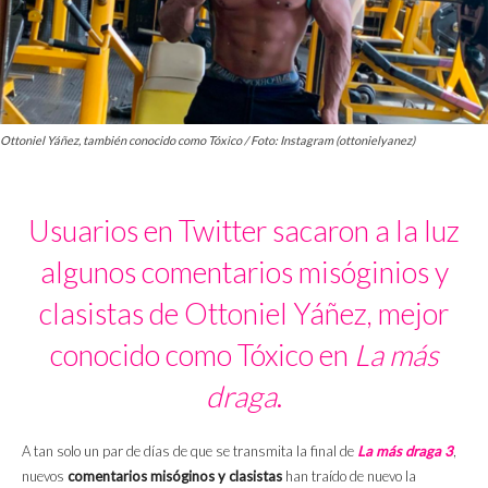
Ottoniel Yáñez, también conocido como Tóxico / Foto: Instagram (ottonielyanez)
Usuarios en Twitter sacaron a la luz
algunos comentarios misóginios y
clasistas de Ottoniel Yáñez, mejor
conocido como Tóxico en
La más
draga
.
A tan solo un par de días de que se transmita la final de
La más draga 3
,
nuevos
comentarios misóginos y clasistas
han traído de nuevo la