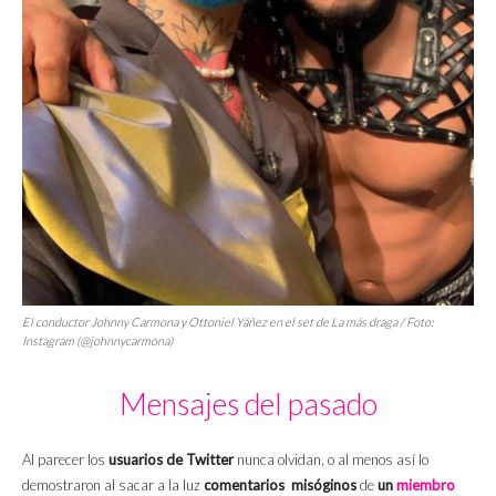
El conductor Johnny Carmona y Ottoniel Yáñez en el
set
de
La más draga
/ Foto:
Instagram (@johnnycarmona)
Mensajes del pasado
Al parecer los
usuarios de Twitter
nunca olvidan, o al menos así lo
demostraron al sacar a la luz
comentarios misóginos
de
un
miembro