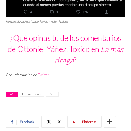
Respuesta a disculpa de Tóxico / Foto: Twitter
¿Qué opinas tú de los comentarios
de Ottoniel Yáñez, Tóxico en
La más
draga
?
Con información de
Twitter
TAGS
La más draga 3
Tóxico
Facebook
X
Pinterest