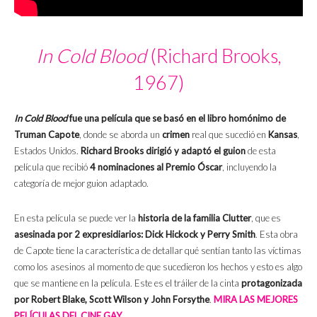
In Cold Blood
(Richard Brooks,
1967)
In Cold Blood
fue una película que se basó en el libro homónimo de
Truman Capote
, donde se aborda un
crimen
real que sucedió en
Kansas
,
Estados Unidos.
Richard Brooks dirigió y adaptó el guion
de esta
película que recibió
4 nominaciones al Premio Óscar
, incluyendo la
categoría de mejor guion adaptado.
En esta película se puede ver la
historia de la familia Clutter
, que es
asesinada por 2 expresidiarios: Dick Hickock y Perry Smith
. Esta obra
de Capote tiene la característica de detallar qué sentían tanto las víctimas
como los asesinos al momento de que sucedieron los hechos y esto es algo
que se mantiene en la película. Este es el tráiler de la cinta
protagonizada
por Robert Blake, Scott Wilson y John Forsythe
.
MIRA LAS MEJORES
PELÍCULAS DEL CINE GAY.