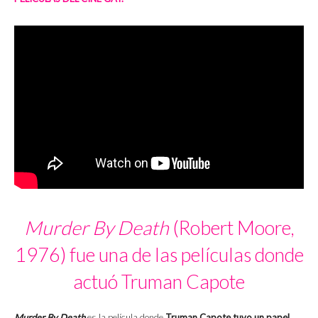
Murder By Death
(Robert Moore,
1976) fue una de las películas donde
actuó Truman Capote
Murder By Death
es la película donde
Truman Capote tuvo un papel