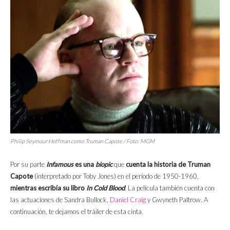
Philip Seymour Hoffman como Truman Capote / Foto: MGM
Por su parte
Infamous
es una
biopic
que
cuenta la historia de Truman
Capote
(interpretado por Toby Jones) en el período de 1950-1960,
mientras escribía su libro
In Cold Blood
. La película también cuenta con
las actuaciones de Sandra Bullock,
Daniel Craig
y Gwyneth Paltrow. A
continuación, te dejamos el tráiler de esta cinta.