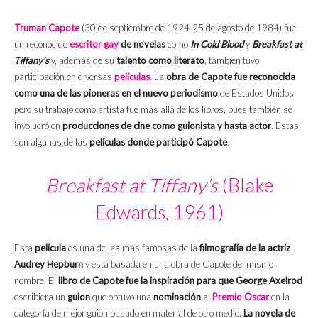
Truman Capote
(30 de septiembre de 1924-25 de agosto de 1984) fue
un reconocido
escritor gay
de novelas
como
In Cold Blood
y
Breakfast at
Tiffany’s
y, además de su
talento como literato
, también tuvo
participación en diversas
películas
. La
obra de Capote fue reconocida
como una de las pioneras en el nuevo periodismo
de Estados Unidos,
pero su trabajo como artista fue más allá de los libros, pues también se
involucró en
producciones de cine como guionista y hasta actor
. Estas
son algunas de las
películas donde participó Capote
.
Breakfast at
Tiffany’s
(Blake
Edwards, 1961)
Esta
película
es una de las más famosas de la
filmografía de la actriz
Audrey Hepburn
y está basada en una obra de Capote del mismo
nombre. El
libro de Capote fue la inspiración para que George Axelrod
escribiera un
guion
que obtuvo una
nominación
al
Premio Óscar
en la
categoría de mejor guion basado en material de otro medio.
La novela de