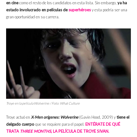
en cine
como el resto de los candidatos en esta lista. Sin embargo,
ya ha
estado involucrado en películas de
superhéroes
y esta podría ser una
gran oportunidad en su carrera.
Troye en la película
Wolverine
/ Foto: What Culture
Troye actuó en
X‑Men orígenes: Wolverine
(Gavin Hood, 2009) y
tiene el
delgado cuerpo
que se requiere para el papel.
ENTÉRATE DE QUÉ
TRATA
THREE MONTHS
, LA PELÍCULA DE TROYE SIVAN.