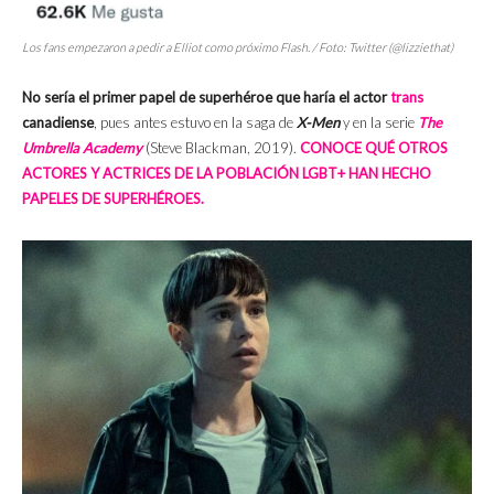
Los
fans
empezaron a pedir a Elliot como próximo Flash. / Foto: Twitter (@lizziethat)
No sería el primer papel de superhéroe que haría el actor
trans
canadiense
, pues antes estuvo en la saga de
X-Men
y en la serie
The
Umbrella Academy
(Steve Blackman, 2019).
CONOCE QUÉ OTROS
ACTORES Y ACTRICES DE LA POBLACIÓN LGBT+ HAN HECHO
PAPELES DE SUPERHÉROES.