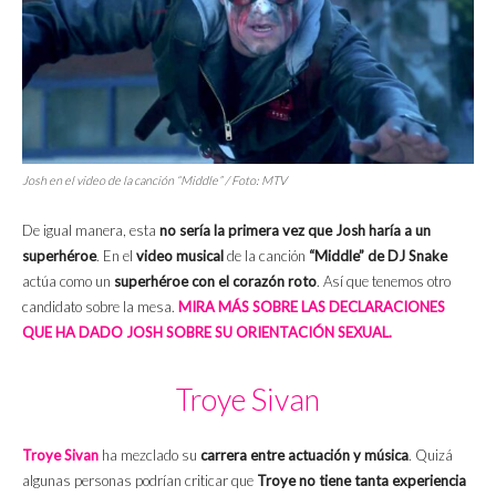
Josh en el video de la canción “Middle” / Foto: MTV
De igual manera, esta
no sería la primera vez que Josh haría a un
superhéroe
. En el
video musical
de la canción
“Middle” de DJ Snake
actúa como un
superhéroe con el corazón roto
. Así que tenemos otro
candidato sobre la mesa.
MIRA MÁS SOBRE LAS DECLARACIONES
QUE HA DADO JOSH SOBRE SU ORIENTACIÓN SEXUAL.
Troye Sivan
Troye Sivan
ha mezclado su
carrera entre actuación y música
. Quizá
algunas personas podrían criticar que
Troye no tiene tanta experiencia