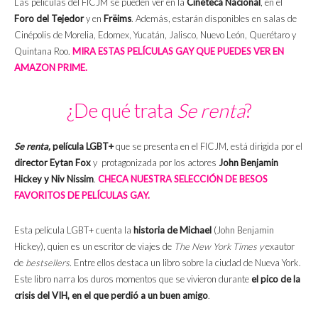
Las películas del FICJM se pueden ver en la
Cineteca Nacional
, en el
Foro del Tejedor
y en
Frëims
. Además, estarán disponibles en salas de
Cinépolis de Morelia, Edomex, Yucatán, Jalisco, Nuevo León, Querétaro y
Quintana Roo.
MIRA ESTAS PELÍCULAS GAY QUE PUEDES VER EN
AMAZON PRIME.
¿De qué trata
Se renta
?
Se renta,
película LGBT+
que se presenta en el FICJM
,
está dirigida por el
director Eytan Fox
y protagonizada por los actores
John Benjamin
Hickey y Niv Nissim
.
CHECA NUESTRA SELECCIÓN DE BESOS
FAVORITOS DE PELÍCULAS GAY.
Esta película LGBT+ cuenta la
historia de Michael
(John Benjamin
Hickey), quien es un escritor de viajes de
The New York Times y
exautor
de
bestsellers.
Entre ellos destaca un libro sobre la ciudad de Nueva York.
Este libro narra los duros momentos que se vivieron durante
el pico de la
crisis del VIH, en el que perdió a un buen amigo
.