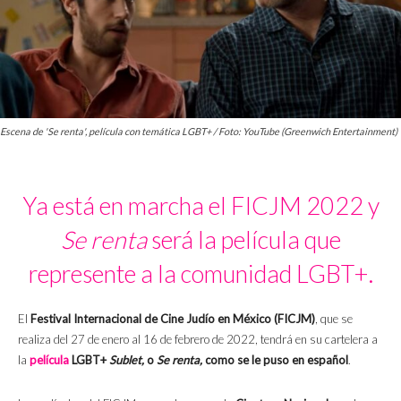
Escena de 'Se renta', película con temática LGBT+ / Foto: YouTube (Greenwich Entertainment)
Ya está en marcha el FICJM 2022 y
Se renta
será la película que
represente a la comunidad LGBT+.
El
Festival Internacional de Cine Judío en México (FICJM)
, que se
realiza del 27 de enero al 16 de febrero de 2022, tendrá en su cartelera a
la
película
LGBT+
Sublet,
o
Se renta,
como se le puso en español
.