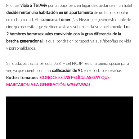
Michael
viaja a Tel Aviv
por trabajo, pero en lugar de quedarse en un hotel
decide rentar una habitación en un apartamento
de un barrio popular
de dicha ciudad. Ahí
conoce a Tomer
(Niv Nissim), el joven estudiante de
cine que necesita algo de dinero extra y subarrienda su apartamento.
Los
2 hombres homosexuales convivirán con la gran diferencia de la
brecha generacional
, la cual pondrá en perspectiva sus filosofías de vida
y personalidades.
Sin duda,
Se renta
, película LGBT+ del FICJM, es una buena opción para
ver, ya que cuenta con una
calificación de 91
en el portal de reseñas
Rotten Tomatoes
.
CONOCE ESTAS PELÍCULAS GAY QUE
MARCARON A LA GENERACIÓN
MILLENNIAL
.