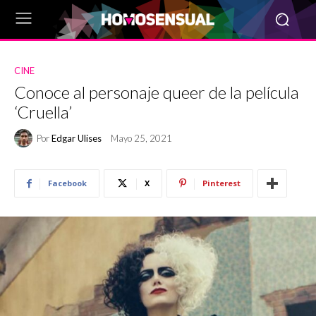
CINE
Conoce al personaje queer de la película
‘Cruella’
Por
Edgar Ulises
Mayo 25, 2021
Facebook
X
Pinterest