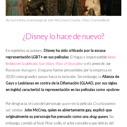
Así lucirá Artie, el personaje de John McCrea en
Cruella
. / Foto: Cinema Blend
¿Disney lo hace de nuevo?
En repetidas ocasiones,
Disney ha sido criticado por la escasa
representación LGBT+ en sus películas
. El fugaz e imperceptible
beso
lésbico en la película
Star Wars: Rise of Skywalker
y el cameo de Joe
Russo en
Avengers: Endgame
fueron presumidos por la empresa en
2020 como grandes pasos hacia la inclusión. Sin embargo, la
Alianza de
Gays y Lesbianas en contra de la Difamación (GLAAD, por sus siglas
en inglés) caracterizó la representación en las películas como «pobre»
.
Por desgracia, el caso del personaje
queer
en la película
Cruella
parece
ser similar.
John McCrea, quien es abiertamente gay, explicó que
originalmente su personaje fue pensado como una
drag queen.
Sin
embargo, cambió al final. Pese a ello, el actor considera que detrás del