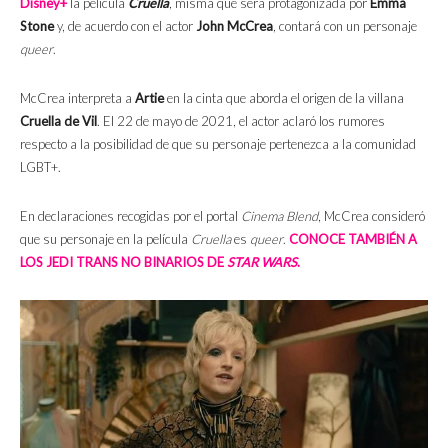
Disney+
la película
Cruella
, misma que será protagonizada por
Emma
Stone
y, de acuerdo con el actor
John McCrea
, contará con un personaje
queer
.
McCrea interpreta a
Artie
en la cinta que aborda el origen de la villana
Cruella de Vil
. El 22 de mayo de 2021, el actor aclaró los rumores
respecto a la posibilidad de que su personaje pertenezca a la comunidad
LGBT+.
En declaraciones recogidas por el portal
Cinema Blend
, McCrea consideró
que su personaje en la película
Cruella
es
queer
.
CONOCE TAMBIÉN A
LOS JEDI TRANS NO BINARIOS DE
STAR WARS
.