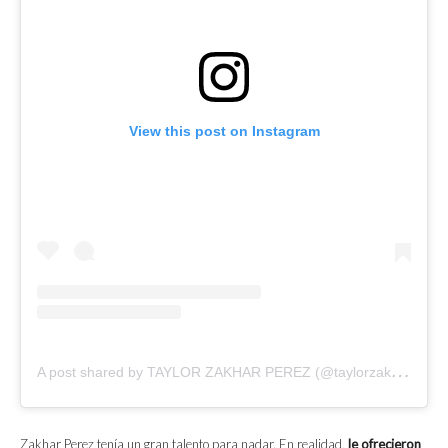
View this post on Instagram
A
post shared by TAYLOR ZAKHAR PEREZ (@taylorzakharperez)
Zakhar Perez tenía un gran talento para nadar. En realidad,
le ofrecieron