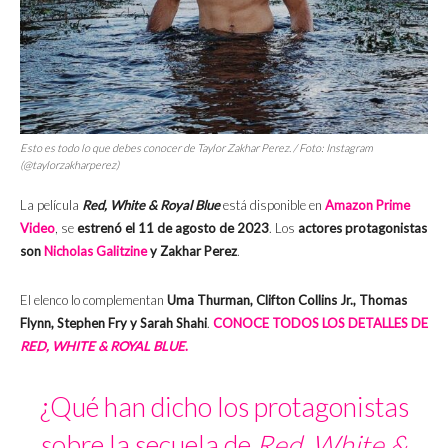
Esto es todo lo que debes conocer de Taylor Zakhar Perez. / Foto: Instagram
(@taylorzakharperez)
La película
Red, White & Royal Blue
está disponible en
Amazon Prime
Video
, se
estrenó
el 11 de agosto de 2023
. Los
actores protagonistas
son
Nicholas Galitzine
y Zakhar Perez
.
El elenco lo complementan
Uma Thurman, Clifton Collins Jr., Thomas
Flynn, Stephen Fry y Sarah Shahi
.
CONOCE TODOS LOS DETALLES DE
RED, WHITE & ROYAL BLUE
.
¿Qué han dicho los protagonistas
sobre la secuela de
Red, White &