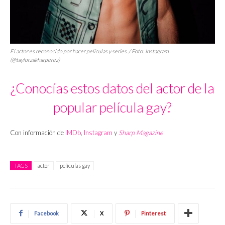
El actor es reconocido por hacer películas y series. / Foto: Instagram
(@taylorzakharperez)
¿Conocías estos datos del actor de la
popular película gay?
Con información de
IMDb
,
Instagram
y
Sharp Magazine
TAGS
actor
películas gay
Facebook
X
Pinterest