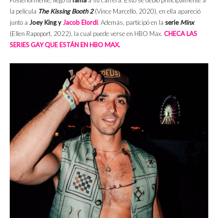
la película
The Kissing Booth 2
(Vince Marcello, 2020), en ella apareció
junto a
Joey King y
Jacob Elordi
. Además, participó en la
serie
Minx
(Ellen Rapoport, 2022), la cual puede verse en HBO Max.
CHECA LAS
SERIES GAY QUE ESTÁN EN HBO MAX.