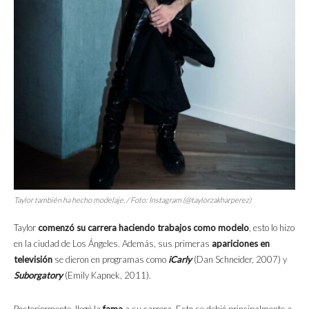
Taylor también ha hecho modelaje. / Foto: Instagram (@taylorzakharperez)
Taylor
comenzó su carrera haciendo trabajos como modelo
, esto lo hizo
en la ciudad de Los Ángeles. Además, sus primeras
apariciones en
televisión
se dieron en programas como
iCarly
(Dan Schneider, 2007) y
Suborgatory
(Emily Kapnek, 2011).
Posteriormente, llegó la
fama
a su carrera. Esto se debió principalmente a