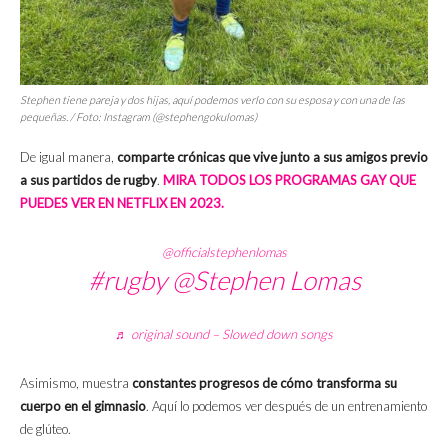
Stephen tiene pareja y dos hijas, aquí podemos verlo con su esposa y con una de las
pequeñas. / Foto: Instagram (@stephengokulomas)
De igual manera,
comparte crónicas que vive junto a sus amigos previo
a sus partidos de rugby
.
MIRA TODOS LOS PROGRAMAS GAY QUE
PUEDES VER EN NETFLIX EN 2023.
@officialstephenlomas
#rugby
@Stephen Lomas
♬ original sound – Slowed down songs
Asimismo, muestra
constantes progresos de cómo transforma su
cuerpo en el gimnasio
. Aquí lo podemos ver después de un entrenamiento
de glúteo.