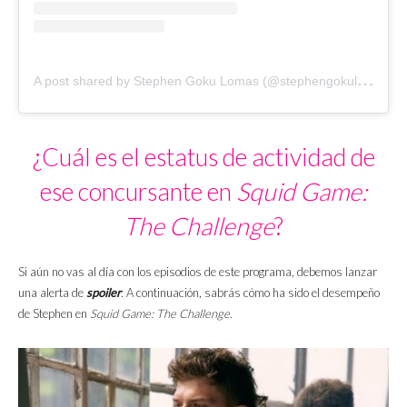
A
post shared by Stephen Goku Lomas (@stephengokulomas)
¿Cuál es el estatus de actividad de
ese concursante en
Squid Game:
The Challenge
?
Si aún no vas al día con los episodios de este programa, debemos lanzar
una alerta de
spoiler
. A continuación, sabrás cómo ha sido el desempeño
de Stephen en
Squid Game: The Challenge
.