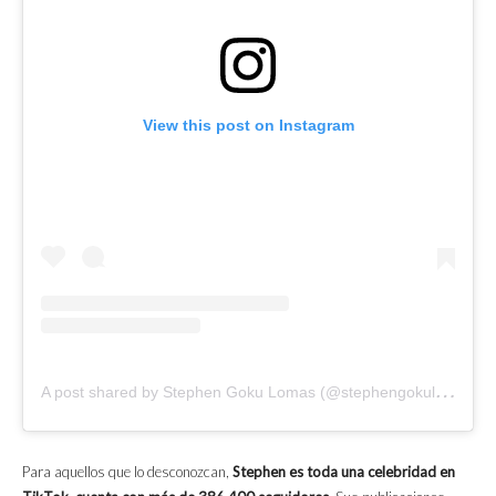
View this post on Instagram
A
post shared by Stephen Goku Lomas (@stephengokulomas)
Para aquellos que lo desconozcan,
Stephen es toda una celebridad en