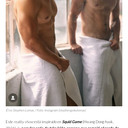
Él es Stephen Lomas. / Foto: Instagram (stephengokulomas)
Este
reality show
está inspirado en
Squid Game
(Hwang Dong-hyuk,