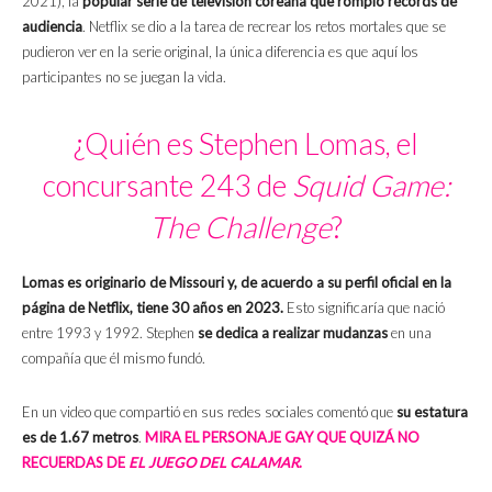
2021), la
popular serie de televisión coreana que rompió récords de
audiencia
. Netflix se dio a la tarea de recrear los retos mortales que se
pudieron ver en la serie original, la única diferencia es que aquí los
participantes no se juegan la vida.
¿Quién es Stephen Lomas, el
concursante 243 de
Squid Game:
The Challenge
?
Lomas es originario de Missouri y, de acuerdo a su perfil oficial en la
página de Netflix, tiene 30 años en 2023.
Esto significaría que nació
entre 1993 y 1992. Stephen
se dedica a realizar mudanzas
en una
compañía que él mismo fundó.
En un video que compartió en sus redes sociales comentó que
su estatura
es de 1.67 metros
.
MIRA EL PERSONAJE GAY QUE QUIZÁ NO
RECUERDAS DE
EL JUEGO DEL CALAMAR
.