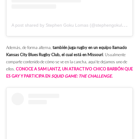
A
post shared by Stephen Goku Lomas (@stephengokulomas)
Además, de forma alterna,
también juga rugby en un equipo llamado
Kansas City Blues Rugby Club, el cual está en Missouri
. Usualmente
comparte contenido de cómo se ve en la cancha, aquí te dejamos uno de
ellos.
CONOCE A SAM LANTZ, UN ATRACTIVO CHICO BARBÓN QUE
ES GAY Y PARTICIPA EN
SQUID GAME: THE CHALLENGE
.