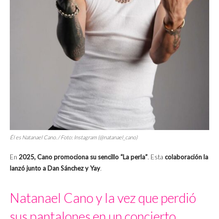
Él es Natanael Cano. / Foto: Instagram (@natanael_cano)
En
2025, Cano promociona su sencillo “La perla”
. Esta
colaboración la
lanzó junto a Dan Sánchez y Yay
.
Natanael Cano y la vez que perdió
sus pantalones en un concierto