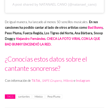
A post shared by NATANAEL CANO (@natanael_cano)
De igual manera, ha lanzado al menos 50 sencillos musicales.
En sus
canciones ha podido cantar al lado de otros artistas como
Bad Bunny
,
Peso Pluma, Fuerza Regida, Los Tigres del Norte, Ana Bárbara, Snoop
Dogg y
Alejandro Fernández
.
CHECA LA FOTO VIRAL CON LA QUE
BAD BUNNY ENCENDIÓ LA RED.
¿Conocías estos datos sobre el
cantante sonorense?
Con información de
TikTok
,
SAPS Grupero
,
Milenio
e
Instagram
TAGS
cantantes
México
Peso Pluma