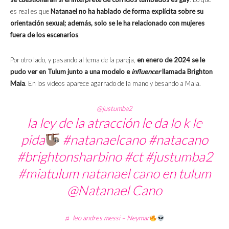
es real es que
Natanael no ha hablado de forma explícita sobre su
orientación sexual; además, solo se le ha relacionado con mujeres
fuera de los escenarios
.
Por otro lado, y pasando al tema de la pareja,
en enero de 2024 se le
pudo ver en Tulum junto a una modelo e
influencer
llamada Brighton
Maia
. En los videos aparece agarrado de la mano y besando a Maia.
@justumba2
la ley de la atracción le da lo k le
pida
#natanaelcano
#natacano
#brightonsharbino
#ct
#justumba2
#miatulum
natanael cano en tulum
@Natanael Cano
♬ leo andres messi – Neymar