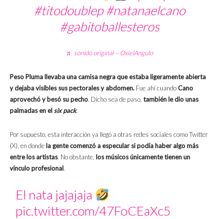
#titodoublep
#natanaelcano
#gabitoballesteros
♬ sonido original – OxielAngulo
Peso Pluma llevaba una camisa negra que estaba ligeramente abierta
y dejaba visibles sus pectorales y abdomen.
Fue ahí cuando
Cano
aprovechó y besó su pecho
. Dicho sea de paso,
también le dio unas
palmadas en el
six pack
.
Por supuesto, esta interacción ya llegó a otras redes sociales como Twitter
(X), en donde
la gente comenzó a especular si podía haber algo más
entre los artistas
. No obstante,
los músicos únicamente tienen un
vínculo profesional
.
El nata jajajaja
pic.twitter.com/47FoCEaXc5