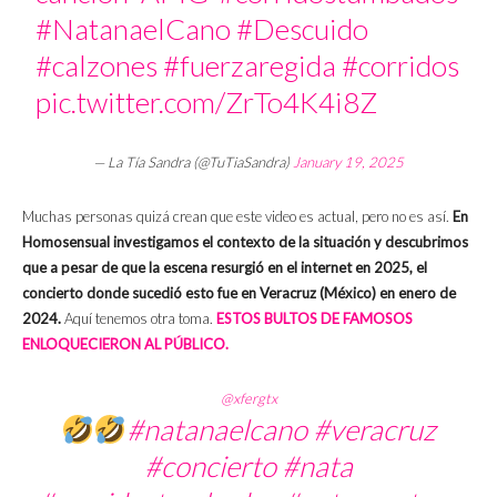
#NatanaelCano
#Descuido
#calzones
#fuerzaregida
#corridos
pic.twitter.com/ZrTo4K4i8Z
— La Tía Sandra (@TuTiaSandra)
January 19, 2025
Muchas personas quizá crean que este video es actual, pero no es así.
En
Homosensual investigamos el contexto de la situación y descubrimos
que a pesar de que la escena resurgió en el internet en 2025, el
concierto donde sucedió esto fue en Veracruz (México) en enero de
2024.
Aquí tenemos otra toma.
ESTOS BULTOS DE FAMOSOS
ENLOQUECIERON AL PÚBLICO.
@xfergtx
#natanaelcano
#veracruz
#concierto
#nata