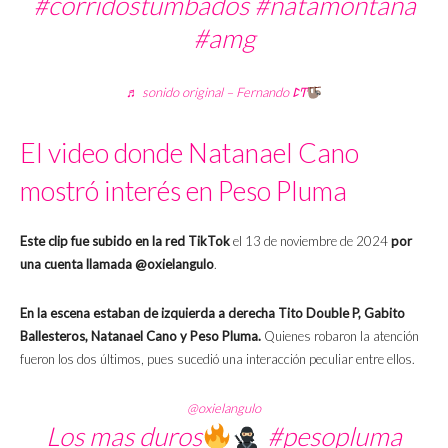
#corridostumbados
#natamontana
#amg
♬ sonido original – Fernando ꛕͲ
El video donde Natanael Cano
mostró interés en Peso Pluma
Este clip fue subido en la red TikTok
el 13 de noviembre de 2024
por
una cuenta llamada @oxielangulo
.
En la escena estaban de izquierda a derecha Tito Double P, Gabito
Ballesteros, Natanael Cano y Peso Pluma.
Quienes robaron la atención
fueron los dos últimos, pues sucedió una interacción peculiar entre ellos.
@oxielangulo
Los mas duros
#pesopluma