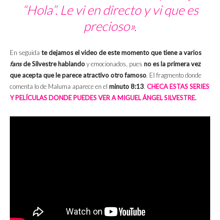
“Hola”. Le vi en directo y vi que es
precioso».
En seguida
te dejamos el video de este momento que tiene a varios
fans
de Silvestre hablando
y emocionados, pues
no es la primera vez
que acepta que le parece atractivo otro famoso
. El fragmento donde
comenta lo de Maluma aparece en el
minuto 8:13
.
CHECA ESTAS SERIES
Y PELÍCULAS DONDE PUEDES VER A MIGUEL ÁNGEL SILVESTRE.