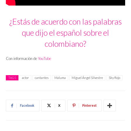
¿Estás de acuerdo con las palabras
que dijo el español sobre el
colombiano?
Con información de
YouTube
TAGS
actor
cantantes
Maluma
Miguel Ángel Silvestre
Sky Rojo
Facebook
X
Pinterest