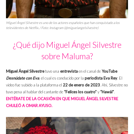
Miguel Ángel Silvestre es uno de los actores españoles que han conquistado a los
televidentes de Netflix. / Foto: Instagram (@miguelangelsilvestre)
¿Qué dijo Miguel Ángel Silvestre
sobre Maluma?
Miguel Ángel Silvestre
tuvo una
entrevista
en el canal de
YouTube
Desnúdate con Eva
, el cual es conducido por la
periodista Eva Rey
. El
video fue subido a la plataforma el
22 de enero de 2023
. Ahí, Silvestre no
tuvo pena al hablar del cantante de
“Felices los cuatro”
y
“Hawái”
.
ENTÉRATE DE LA OCASIÓN EN QUE MIGUEL ÁNGEL SILVESTRE
CHULEÓ A OMAR AYUSO.