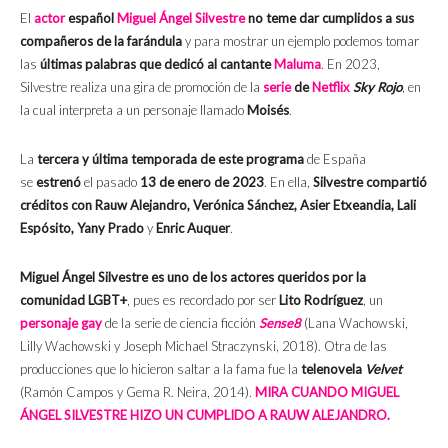
El
actor
español
Miguel Ángel Silvestre
no teme dar cumplidos a sus
compañeros de la farándula
y para mostrar un ejemplo podemos tomar
las
últimas palabras que dedicó al cantante
Maluma
. En 2023,
Silvestre realiza una gira de promoción de la
serie
de
Netflix
Sky Rojo
, en
la cual interpreta a un personaje llamado
Moisés
.
La
tercera y última temporada de este programa
de España
se
estrenó
el pasado
13 de enero de 2023
. En ella,
Silvestre compartió
créditos con Rauw Alejandro, Verónica Sánchez, Asier Etxeandia, Lali
Espósito, Yany Prado
y
Enric Auquer
.
Miguel Ángel Silvestre es uno de los actores queridos por la
comunidad LGBT+
, pues es recordado por ser
Lito Rodríguez
, un
personaje gay
de la serie de ciencia ficción
Sense8
(
Lana Wachowski,
Lilly Wachowski y Joseph Michael Straczynski, 2018
). Otra de las
producciones que lo hicieron saltar a la fama fue la
telenovela
Velvet
(Ramón Campos y Gema R. Neira, 2014).
MIRA CUANDO MIGUEL
ÁNGEL SILVESTRE HIZO UN CUMPLIDO A RAUW ALEJANDRO.