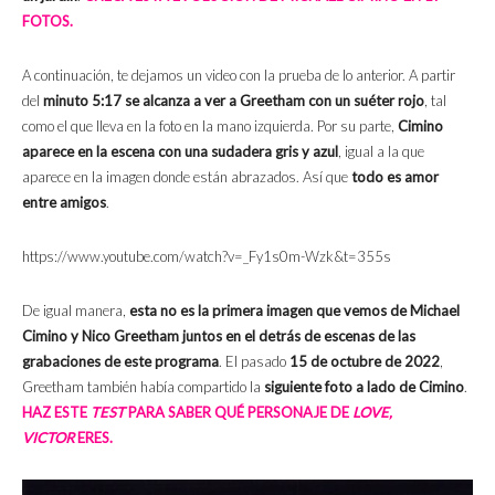
FOTOS.
A continuación, te dejamos un video con la prueba de lo anterior. A partir
del
minuto 5:17 se alcanza a ver a Greetham con un suéter rojo
, tal
como el que lleva en la foto en la mano izquierda. Por su parte,
Cimino
aparece en la escena con una sudadera gris y azul
, igual a la que
aparece en la imagen donde están abrazados. Así que
todo es amor
entre amigos
.
https://www.youtube.com/watch?v=_Fy1s0m-Wzk&t=355s
De igual manera,
esta no es la primera imagen que vemos de Michael
Cimino y Nico Greetham juntos en el detrás de escenas de las
grabaciones de este programa
. El pasado
15 de octubre de 2022
,
Greetham también había compartido la
siguiente foto a lado de Cimino
.
HAZ ESTE
TEST
PARA SABER QUÉ PERSONAJE DE
LOVE,
VICTOR
ERES.