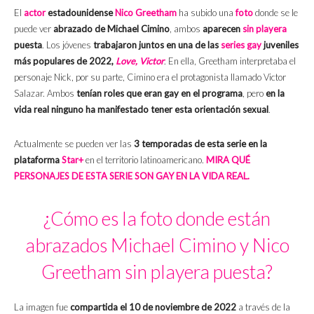
El
actor
estadounidense
Nico Greetham
ha subido una
foto
donde se le
puede ver
abrazado de Michael Cimino
, ambos
aparecen
sin playera
puesta
. Los jóvenes
trabajaron juntos en una de las
series gay
juveniles
más populares de 2022,
Love, Victor
. En ella, Greetham interpretaba el
personaje Nick, por su parte, Cimino era el protagonista llamado Victor
Salazar. Ambos
tenían roles que eran gay en el programa
, pero
en la
vida real ninguno ha manifestado tener esta orientación sexual
.
Actualmente se pueden ver las
3 temporadas de esta serie en la
plataforma
Star+
en el territorio latinoamericano.
MIRA QUÉ
PERSONAJES DE ESTA SERIE SON GAY EN LA VIDA REAL.
¿Cómo es la foto donde están
abrazados Michael Cimino y Nico
Greetham sin playera puesta?
La imagen fue
compartida el 10 de noviembre de 2022
a través de la