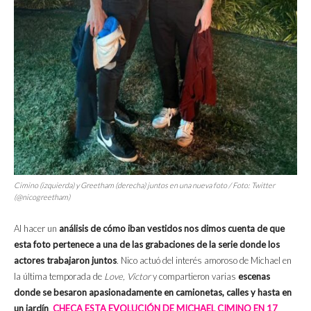
Cimino (izquierda) y Greetham (derecha) juntos en una nueva foto / Foto: Twitter
(@nicogreetham)
Al hacer un
análisis de cómo iban vestidos nos dimos cuenta de que
esta foto pertenece a una de las grabaciones de la serie donde los
actores trabajaron juntos
. Nico actuó del interés amoroso de Michael en
la última temporada de
Love, Victor
y compartieron varias
escenas
donde se besaron apasionadamente en camionetas, calles y hasta en
un jardín
.
CHECA ESTA EVOLUCIÓN DE MICHAEL CIMINO EN 17