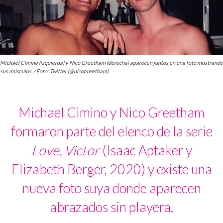
Michael Cimino (izquierda) y Nico Greetham (derecha) aparecen juntos en una foto mostrando
sus músculos. / Foto: Twitter (@nicogreetham)
Michael Cimino y Nico Greetham
formaron parte del elenco de la serie
Love, Victor
(Isaac Aptaker y
Elizabeth Berger, 2020) y existe una
nueva foto suya donde aparecen
abrazados sin playera.