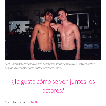
Nico Greetham (derecha) también había compartido tiempo atrás esta foto junto a
Cimino (izquierda). / Foto: Twitter (@nicogreetham)
¿Te gusta cómo se ven juntos los
actores?
Con información de
Twitter