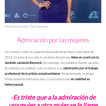
María León, cantante / Foto:
Expansión
Admiración por las mujeres
Los rumores sobre la supuesta bisexualidad de María León datan de
2018. En junio de ese año, la vocalista declaró que
tiene un
crush
con la
también cantante Beyoncé.
Sin embargo, sus palabras fueron sacadas
de contexto. En realidad, León se refería a su
admiración por el trabajo
profesional de la artista estadounidense
. Posteriormente, la propia
María aclaró en entrevista para
Cosmopolitan
que
en realidad es
heterosexual:
«
Es triste que a la admiración de
una mujer a otra mujer se le llame