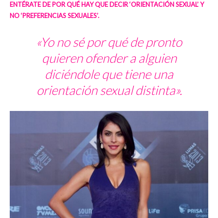
ENTÉRATE DE POR QUÉ HAY QUE DECIR ‘ORIENTACIÓN SEXUAL’ Y
NO ‘PREFERENCIAS SEXUALES’.
«Yo no sé por qué de pronto
quieren ofender a alguien
diciéndole que tiene una
orientación sexual distinta».