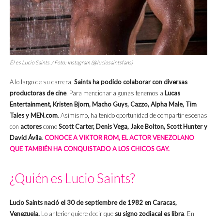
Él es Lucio Saints. / Foto: Instagram (@luciosaintsfans)
A lo largo de su carrera,
Saints ha podido colaborar con diversas
productoras de cine
. Para mencionar algunas tenemos a
Lucas
Entertainment, Kristen Bjorn, Macho Guys, Cazzo, Alpha Male, Tim
Tales y MEN.com
. Asimismo, ha tenido oportunidad de compartir escenas
con
actores
como
Scott Carter, Denis Vega, Jake Bolton, Scott Hunter y
David Ávila
.
CONOCE A VIKTOR ROM, EL ACTOR VENEZOLANO
QUE TAMBIÉN HA CONQUISTADO A LOS CHICOS GAY.
¿Quién es Lucio Saints?
Lucio Saints nació el 30 de septiembre de 1982 en Caracas,
Venezuela.
Lo anterior quiere decir que
su signo zodiacal es libra
. En