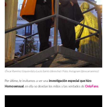
Óscar Ramírez (izquierda)
y Lucio Saints (derecha) / Foto: Instagram (@oscarramirez)
Por último, te invitamos a ver una
investigación especial que hizo
Homosensual
, en ella se develan los mitos y las verdades de
OnlyFans
.