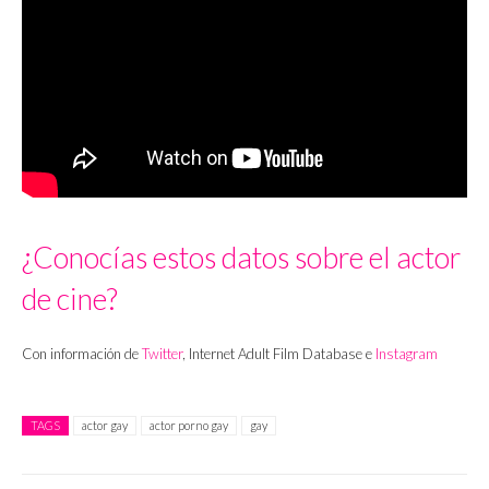
¿Conocías estos datos sobre el actor
de cine?
Con información de
Twitter
, Internet Adult Film Database e
Instagram
TAGS
actor gay
actor porno gay
gay