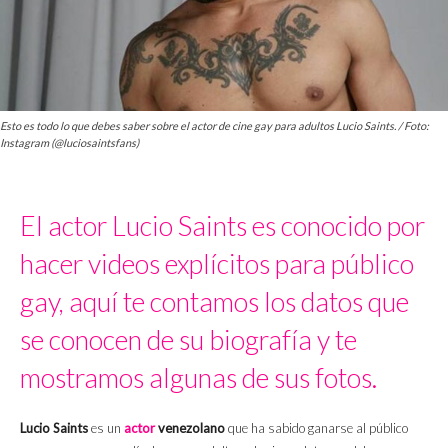
Esto es todo lo que debes saber sobre el actor de cine gay para adultos Lucio Saints. / Foto:
Instagram (@luciosaintsfans)
El actor Lucio Saints es conocido por
hacer videos explícitos para público
gay, aquí te contamos los datos que
se conocen de su biografía y te
mostramos algunas de sus fotos.
Lucio Saints
es un
actor
venezolano
que ha sabido ganarse al público