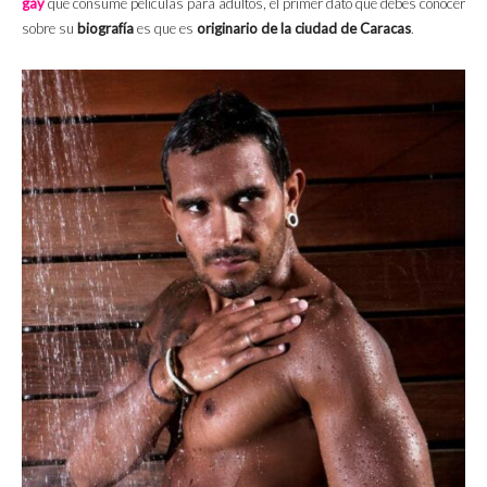
gay
que consume películas para adultos, el primer dato que debes conocer
sobre su
biografía
es que es
originario de la ciudad de Caracas
.