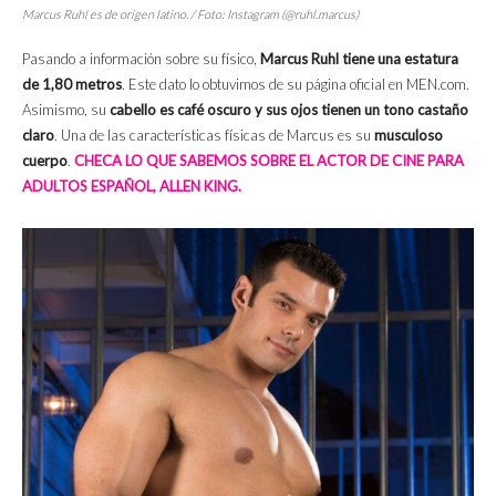
Marcus Ruhl es de origen latino. / Foto: Instagram (@ruhl.marcus)
Pasando a información sobre su físico,
Marcus Ruhl tiene una estatura
de 1,80 metros
. Este dato lo obtuvimos de su página oficial en MEN.com.
Asimismo, su
cabello es café oscuro y sus ojos tienen un tono castaño
claro
. Una de las características físicas de Marcus es su
musculoso
cuerpo
.
CHECA LO QUE SABEMOS SOBRE EL ACTOR DE CINE PARA
ADULTOS ESPAÑOL, ALLEN KING.