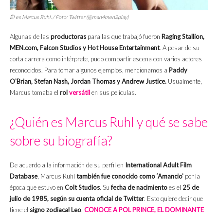
Él es Marcus Ruhl. / Foto: Twitter (@man4men2play)
Algunas de las
productoras
para las que trabajó fueron
Raging Stallion,
MEN.com, Falcon Studios y Hot House Entertainment
. A pesar de su
corta carrera como intérprete, pudo compartir escena con varios actores
reconocidos. Para tomar algunos ejemplos, mencionamos a
Paddy
O’Brian, Stefan Nash, Jordan Thomas y Andrew Justice.
Usualmente,
Marcus tomaba el
rol
versátil
en sus películas.
¿Quién es Marcus Ruhl y qué se sabe
sobre su biografía?
De acuerdo a la información de su perfil en
International Adult Film
Database
, Marcus Ruhl
también fue conocido como ‘Amancio’
por la
época que estuvo en
Colt Studios
. Su
fecha de nacimiento
es el
25 de
julio de 1985, según su cuenta oficial de Twitter
. Esto quiere decir que
tiene el
signo zodiacal Leo
.
CONOCE A POL PRINCE, EL DOMINANTE