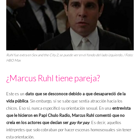
Ruhl fue extra en Sex and the City 2, se puede ver en el fondo del lado izquierdo. / Foto:
HBO Max
¿Marcus Ruhl tiene pareja?
Este es un
dato que se desconoce debido a que desapareció de la
vida pública
. Sin embargo, sí se sabe que sentía atracción hacia los
chicos. Eso sí, nunca especificó su orientación sexual. En una
entrevista
que le hicieron en Papi Chulo Radio,
Marcus Ruhl
comentó que no
creía en los actores que decían ser
gay for pay
. Es decir, aquellos
intérpretes que solo cobraban por hacer escenas homosexuales sin tener
esta orientación.