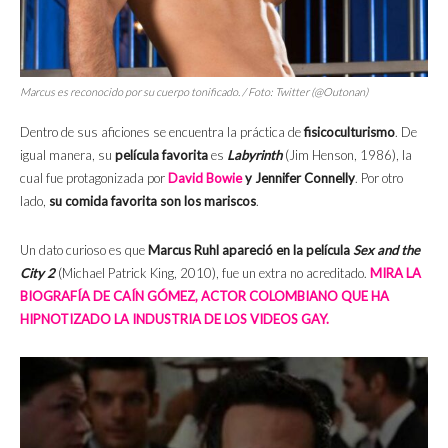
Marcus es reconocido por su cuerpo tonificado. / Foto: Twitter (@Outonan)
Dentro de sus aficiones se encuentra la práctica de
fisicoculturismo
. De
igual manera, su
película favorita
es
Labyrinth
(Jim Henson, 1986), la
cual fue protagonizada por
David Bowie
y Jennifer Connelly
. Por otro
lado,
su comida favorita son los mariscos
.
Un dato curioso es que
Marcus Ruhl apareció en la película
Sex and the
City 2
(Michael Patrick King, 2010), fue un extra no acreditado.
MIRA LA
BIOGRAFÍA DE CAÍN GÓMEZ, ACTOR COLOMBIANO QUE HA
HIPNOTIZADO LA INDUSTRIA DE LOS VIDEOS GAY.