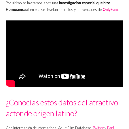
Por último, te invitamos a ver una
investigación especial que hizo
Homosensual
, en ella se develan los mitos y las verdades de
OnlyFans
.
¿Conocías estos datos del atractivo
actor de origen latino?
Con información de International Adult Film Database,
Twitter
y
Papi