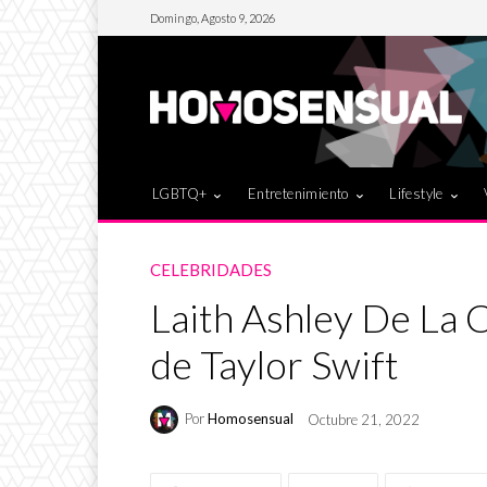
Domingo, Agosto 9, 2026
LGBTQ+
Entretenimiento
Lifestyle
CELEBRIDADES
Laith Ashley De La C
de Taylor Swift
Por
Homosensual
Octubre 21, 2022