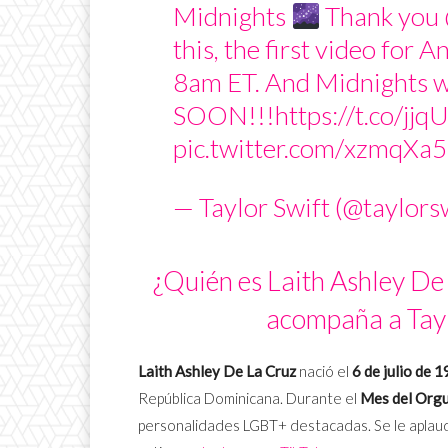
Midnights
Thank you
this, the first video for 
8am ET. And Midnights w
SOON!!!
https://t.co/jj
pic.twitter.com/xzmqXa
— Taylor Swift (@taylors
¿Quién es Laith Ashley De 
acompaña a Tayl
Laith Ashley De La Cruz
nació el
6 de julio de 
República Dominicana. Durante el
Mes del Orgu
personalidades LGBT+ destacadas. Se le aplaudi