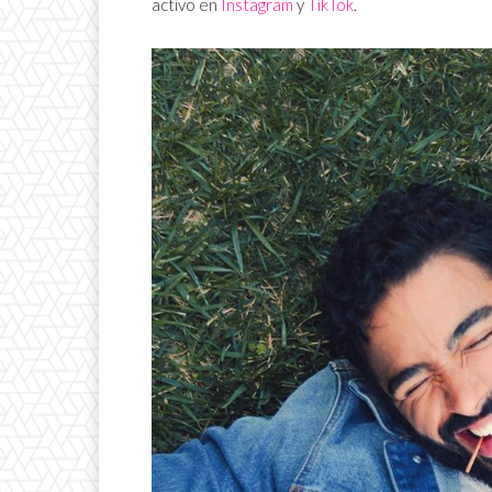
activo en
Instagram
y
TikTok
.