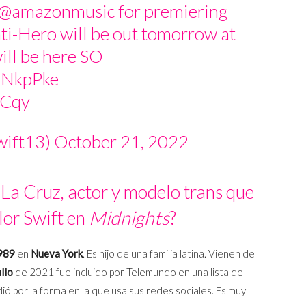
@amazonmusic
for premiering
Anti-Hero will be out tomorrow at
ill be here SO
qUNkpPke
5Cqy
wift13)
October 21, 2022
La Cruz, actor y modelo trans que
or Swift en
Midnights
?
1989
en
Nueva York
. Es hijo de una familia latina. Vienen de
llo
de 2021 fue incluido por Telemundo en una lista de
ó por la forma en la que usa sus redes sociales. Es muy