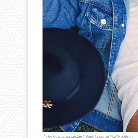
¿Ya lo sigues en sus perfiles? / Foto: Instagram (@laith_ashley)