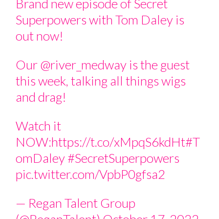
Brand new episode of Secret
Superpowers with Tom Daley is
out now!
Our
@river_medway
is the guest
this week, talking all things wigs
and drag!
Watch it
NOW:
https://t.co/xMpqS6kdHt
#T
omDaley
#SecretSuperpowers
pic.twitter.com/VpbP0gfsa2
— Regan Talent Group