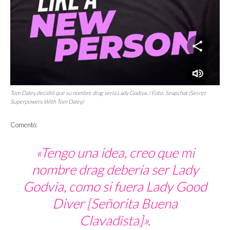
Tom Daley decidió que su nombre
drag
sería Lady Godiva. / Foto: Snapchat (
Secret
Superpowers With Tom Daley
)
Comentó:
«Tengo una idea, creo que mi
nombre drag debería ser Lady
Godvia, como si fuera Lady Good
Diver [Señorita Buena
Clavadista]».