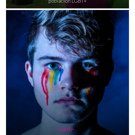
población LGBT+
LGBTQ+