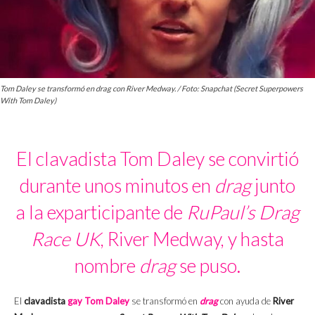
Tom Daley se transformó en drag con River Medway. / Foto: Snapchat (Secret Superpowers
With Tom Daley)
El clavadista Tom Daley se convirtió
durante unos minutos en
drag
junto
a la exparticipante de
RuPaul’s Drag
Race UK
, River Medway, y hasta
nombre
drag
se puso.
El
clavadista
gay
Tom Daley
se transformó en
drag
con ayuda de
River