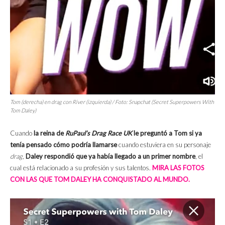
Tom (derecha) en
drag
con River (izquierda) / Foto: Snapchat (
Secret Superpowers With
Tom Daley
)
Cuando
la reina de
RuPaul’s Drag Race UK
le preguntó a Tom si ya
tenía pensado cómo podría llamarse
cuando estuviera en su personaje
drag
,
Daley respondió que ya había llegado a un primer nombre
, el
cual está relacionado a su profesión y sus talentos.
MIRA LAS FOTOS
CON LAS QUE TOM DALEY HA CONQUISTADO AL MUNDO.