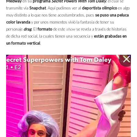
Medway
en su
programa
Secret Powers With Tom Daley
, el cual se
transmite vía
Snapchat
. Aquí pudimos ver al
deportista olímpico
en algo
muy distinto a lo que nos tiene acostumbrados, pues
se puso una peluca
color lavanda
y por unos momentos vivió la fantasía de tener su
personaje
drag
. El
formato
de este
show
se revela a través de historias
de dicha red social, la cuales tienen una secuencia y
están grabadas en
un formato vertical
.