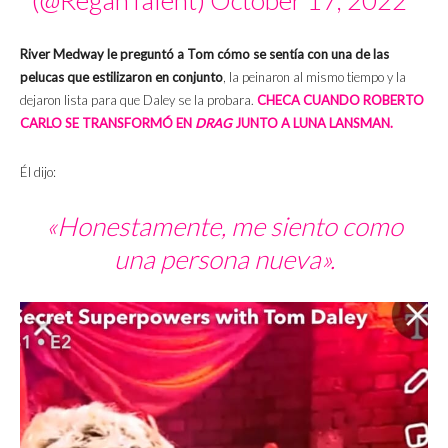
(@ReganTalent)
October 17, 2022
River Medway le preguntó a Tom cómo se sentía con una de las
pelucas que estilizaron en conjunto
, la peinaron al mismo tiempo y la
dejaron lista para que Daley se la probara.
CHECA CUANDO ROBERTO
CARLO SE TRANSFORMÓ EN
DRAG
JUNTO A LUNA LANSMAN.
Él dijo:
«Honestamente, me siento como
una persona nueva».