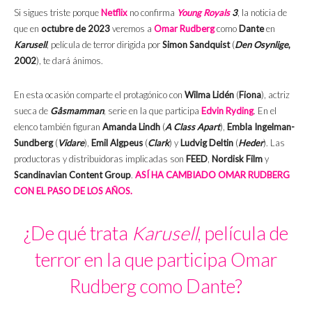
Si sigues triste porque
Netflix
no confirma
Young Royals
3
, la noticia de
que en
octubre de 2023
veremos a
Omar Rudberg
como
Dante
en
Karusell
, película de terror dirigida por
Simon Sandquist
(
Den Osynlige
,
2002
), te dará ánimos
.
En esta ocasión comparte el protagónico con
Wilma Lidén
(
Fiona
), actriz
sueca de
Gåsmamman
, serie en la que participa
Edvin Ryding
. En el
elenco también figuran
Amanda Lindh
(
A Class Apart
),
Embla Ingelman-
Sundberg
(
Vidare
),
Emil Algpeus
(
Clark
) y
Ludvig Deltin
(
Heder
). Las
productoras y distribuidoras implicadas son
FEED
,
Nordisk Film
y
Scandinavian Content Group
.
ASÍ HA CAMBIADO OMAR RUDBERG
CON EL PASO DE LOS AÑOS.
¿De qué trata
Karusell
, película de
terror en la que participa Omar
Rudberg como Dante?