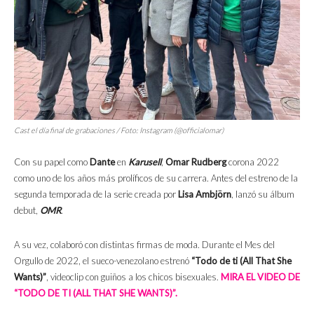
Cast
el día final de grabaciones / Foto: Instagram (@officialomar)
Con su papel como
Dante
en
Karusell
,
Omar Rudberg
corona 2022
como uno de los años más prolíficos de su carrera. Antes del estreno de la
segunda temporada de la serie creada por
Lisa Ambjörn
, lanzó su álbum
debut,
OMR
.
A su vez, colaboró con distintas firmas de moda. Durante el Mes del
Orgullo de 2022, el sueco-venezolano estrenó
“Todo de ti (All That She
Wants)”
, videoclip con guiños a los chicos bisexuales.
MIRA EL VIDEO DE
“TODO DE TI (ALL THAT SHE WANTS)”.