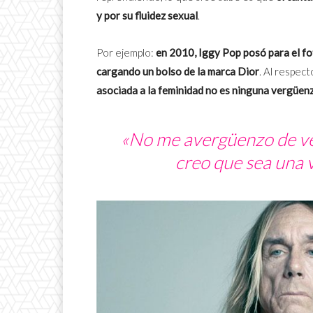
y por su fluidez sexual
.
Por ejemplo:
en 2010, Iggy Pop posó para el f
cargando un bolso de la marca Dior
.
Al respect
asociada a la feminidad no es ninguna vergüen
«No me avergüenzo de ves
creo que sea una 