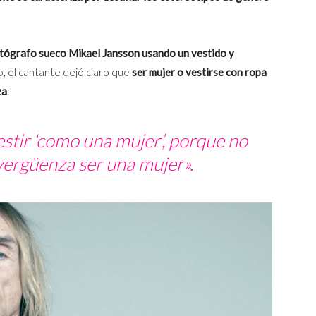
otógrafo sueco Mikael Jansson usando un vestido y
o, el cantante dejó claro que
ser mujer o vestirse con ropa
za
:
tir ‘como una mujer’, porque no
vergüenza ser una mujer».