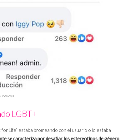
DPnoticias
ado LGBT+
 for Life” estaba bromeando con el usuario o lo estaba
nte se caracteriza por desafiar los estereotipos de género