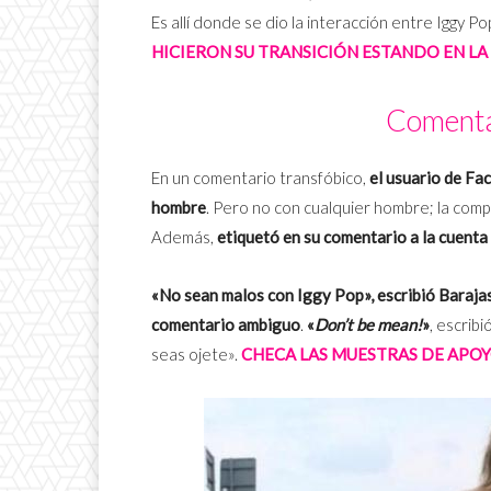
Es allí donde se dio la interacción entre Iggy Pop
HICIERON SU TRANSICIÓN ESTANDO EN LA
Comenta
En un comentario transfóbico,
el usuario de Fa
hombre
. Pero no con cualquier hombre; la comp
Además,
etiquetó en su comentario a la cuenta 
«No sean malos con Iggy Pop», escribió Barajas
comentario ambiguo
.
«
Don’t be mean!
»
, escrib
seas ojete».
CHECA LAS MUESTRAS DE APOY