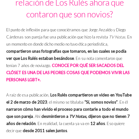
relación de Los Rulés ahora que
contaron que son novios?
El punto de inflexión para que conociéramos que Jorge Anzaldo y Diego
Cárdenas son pareja fue una publicación que hizo la revista
TV Notas
. En
un momento en donde dicho medio no tuvo ética periodística,
compartieron unas fotografías que tomaron, en las cuales se podía
ver que Los Rulés estaban besándose
. En su nota comentaron que
tenían 7 años de noviazgo.
CONOCE POR QUÉ SER SACADOS DEL
CLÓSET ES UNA DE LAS PEORES COSAS QUE PODEMOS VIVIR LAS
PERSONAS LGBT+.
A raíz de esa publicación,
Los Rulés compartieron un video en YouTube
el 2 de marzo de 2023
, el mismo se titulaba
“Sí, somos novios”
. En él
narraron cómo han vivido el proceso para contarle a todo el mundo
que son pareja
. Ahí
desmintieron a
TV Notas
, dijeron que no tienen 7
años de relación
. En realidad, la cuenta ya va en
12 años
. Eso quiere
decir que
desde 2011 salen juntos
.