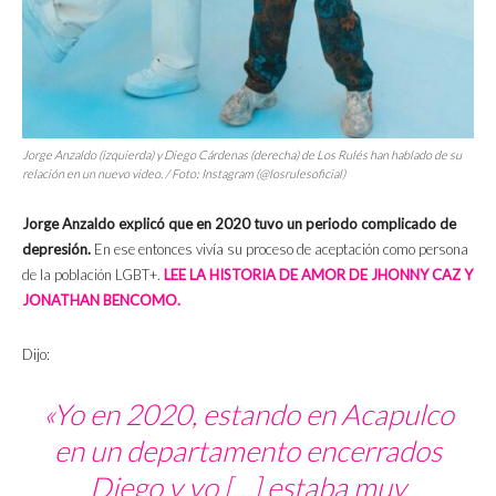
Jorge Anzaldo (izquierda) y Diego Cárdenas (derecha) de Los Rulés han hablado de su
relación en un nuevo video. / Foto: Instagram (@losrulesoficial)
Jorge Anzaldo explicó que en 2020 tuvo un periodo complicado de
depresión.
En ese entonces vivía su proceso de aceptación como persona
de la población LGBT+.
LEE LA HISTORIA DE AMOR DE JHONNY CAZ Y
JONATHAN BENCOMO.
Dijo:
«Yo en 2020, estando en Acapulco
en un departamento encerrados
Diego y yo […] estaba muy