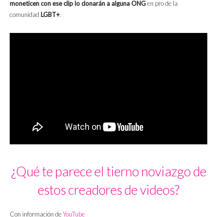
moneticen con ese clip lo donarán a alguna ONG
en pro de la
comunidad
LGBT+
.
¿Qué te parece el tierno noviazgo de
estos creadores de videos?
Con información de
YouTube